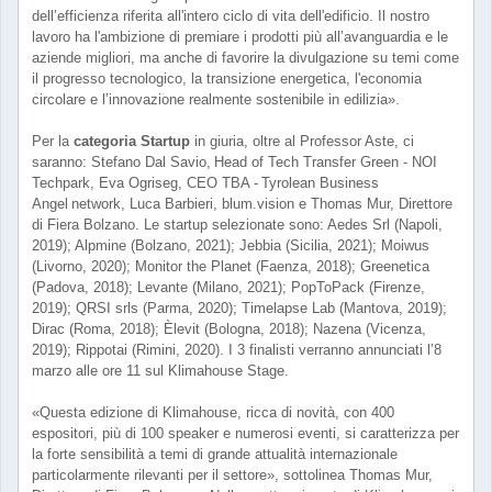
dell’efficienza riferita all'intero ciclo di vita dell'edificio. Il nostro
lavoro ha l'ambizione di premiare i prodotti più all’avanguardia e le
aziende migliori, ma anche di favorire la divulgazione su temi come
il progresso tecnologico, la transizione energetica, l'economia
circolare e l’innovazione realmente sostenibile in edilizia».
Per la
categoria Startup
in giuria, oltre al Professor Aste, ci
saranno: Stefano Dal Savio, Head of Tech Transfer Green - NOI
Techpark, Eva Ogriseg, CEO TBA - Tyrolean Business
Angel network, Luca Barbieri, blum.vision e Thomas Mur, Direttore
di Fiera Bolzano. Le startup selezionate sono: Aedes Srl (Napoli,
2019); Alpmine (Bolzano, 2021); Jebbia (Sicilia, 2021); Moiwus
(Livorno, 2020); Monitor the Planet (Faenza, 2018); Greenetica
(Padova, 2018); Levante (Milano, 2021); PopToPack (Firenze,
2019); QRSI srls (Parma, 2020); Timelapse Lab (Mantova, 2019);
Dirac (Roma, 2018); Èlevit (Bologna, 2018); Nazena (Vicenza,
2019); Rippotai (Rimini, 2020). I 3 finalisti verranno annunciati l’8
marzo alle ore 11 sul Klimahouse Stage.
«Questa edizione di Klimahouse, ricca di novità, con 400
espositori, più di 100 speaker e numerosi eventi, si caratterizza per
la forte sensibilità a temi di grande attualità internazionale
particolarmente rilevanti per il settore», sottolinea Thomas Mur,