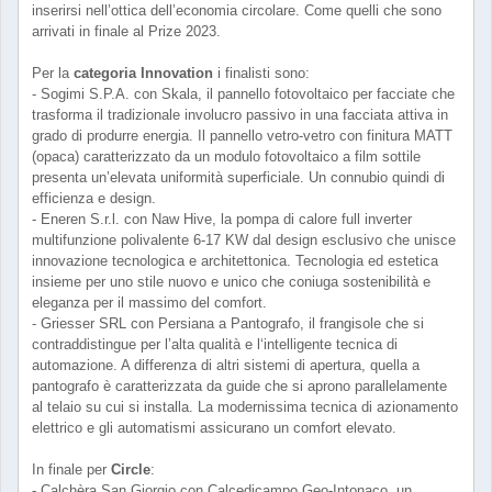
inserirsi nell’ottica dell’economia circolare. Come quelli che sono
arrivati in finale al Prize 2023.
Per la
categoria Innovation
i finalisti sono:
- Sogimi S.P.A. con Skala, il pannello fotovoltaico per facciate che
trasforma il tradizionale involucro passivo in una facciata attiva in
grado di produrre energia. Il pannello vetro-vetro con finitura MATT
(opaca) caratterizzato da un modulo fotovoltaico a film sottile
presenta un’elevata uniformità superficiale. Un connubio quindi di
efficienza e design.
- Eneren S.r.l. con Naw Hive, la pompa di calore full inverter
multifunzione polivalente 6-17 KW dal design esclusivo che unisce
innovazione tecnologica e architettonica. Tecnologia ed estetica
insieme per uno stile nuovo e unico che coniuga sostenibilità e
eleganza per il massimo del comfort.
- Griesser SRL con Persiana a Pantografo, il frangisole che si
contraddistingue per l’alta qualità e l‘intelligente tecnica di
automazione. A differenza di altri sistemi di apertura, quella a
pantografo è caratterizzata da guide che si aprono parallelamente
al telaio su cui si installa. La modernissima tecnica di azionamento
elettrico e gli automatismi assicurano un comfort elevato.
In finale per
Circle
:
- Calchèra San Giorgio con Calcedicampo Geo-Intonaco, un