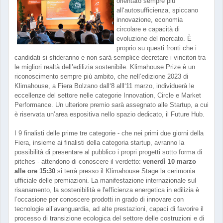
orientato sempre più
all‘autosufficienza, spiccano
innovazione, economia
circolare e capacità di
evoluzione del mercato. È
proprio su questi fronti che i
candidati si sfideranno e non sarà semplice decretare i vincitori tra
le migliori realtà dell’edilizia sostenibile. Klimahouse Prize è un
riconoscimento sempre più ambito, che nell’edizione 2023 di
Klimahouse, a Fiera Bolzano dall‘8 alll‘11 marzo, individuerà le
eccellenze del settore nelle categorie Innovation, Circle e Market
Performance. Un ulteriore premio sarà assegnato alle Startup, a cui
è riservata un’area espositiva nello spazio dedicato, il Future Hub.
I 9 finalisti delle prime tre categorie - che nei primi due giorni della
Fiera, insieme ai finalisti della categoria startup, avranno la
possibilità di presentare al pubblico i propri progetti sotto forma di
pitches - attendono di conoscere il verdetto:
venerdì 10 marzo
alle ore 15:30
si terrà presso il Klimahouse Stage la cerimonia
ufficiale delle premiazioni. La manifestazione internazionale sul
risanamento, la sostenibilità e l'efficienza energetica in edilizia è
l’occasione per conoscere prodotti in grado di innovare con
tecnologie all’avanguardia, ad alte prestazioni, capaci di favorire il
processo di transizione ecologica del settore delle costruzioni e di