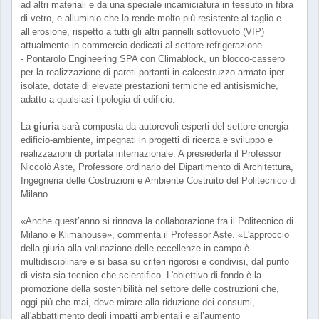
ad altri materiali e da una speciale incamiciatura in tessuto in fibra
di vetro, e alluminio che lo rende molto più resistente al taglio e
all’erosione, rispetto a tutti gli altri pannelli sottovuoto (VIP)
attualmente in commercio dedicati al settore refrigerazione.
- Pontarolo Engineering SPA con Climablock, un blocco-cassero
per la realizzazione di pareti portanti in calcestruzzo armato iper-
isolate, dotate di elevate prestazioni termiche ed antisismiche,
adatto a qualsiasi tipologia di edificio.
La
giuria
sarà composta da autorevoli esperti del settore energia-
edificio-ambiente, impegnati in progetti di ricerca e sviluppo e
realizzazioni di portata internazionale. A presiederla il Professor
Niccolò Aste, Professore ordinario del Dipartimento di Architettura,
Ingegneria delle Costruzioni e Ambiente Costruito del Politecnico di
Milano.
«Anche quest’anno si rinnova la collaborazione fra il Politecnico di
Milano e Klimahouse», commenta il Professor Aste. «L'approccio
della giuria alla valutazione delle eccellenze in campo è
multidisciplinare e si basa su criteri rigorosi e condivisi, dal punto
di vista sia tecnico che scientifico. L'obiettivo di fondo è la
promozione della sostenibilità nel settore delle costruzioni che,
oggi più che mai, deve mirare alla riduzione dei consumi,
all'abbattimento degli impatti ambientali e all’aumento