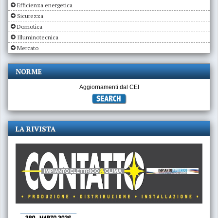
Efficienza energetica
Sicurezza
Domotica
Illuminotecnica
Mercato
NORME
Aggiornamenti dal CEI
LA RIVISTA