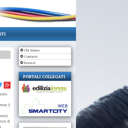
NTI
Chi Siamo
Contacts
bema.it
PORTALI COLLEGATI
ontro
tner il
nisti
enze di
a