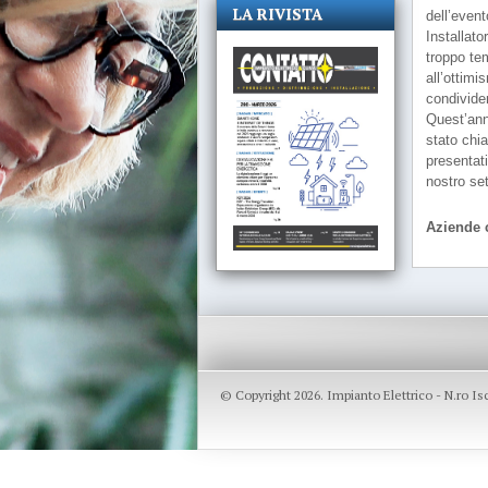
LA RIVISTA
dell’event
Installato
troppo te
all’ottimi
condivide
Quest’ann
stato chia
presentati
nostro se
Aziende c
© Copyright 2026. Impianto Elettrico - N.ro I