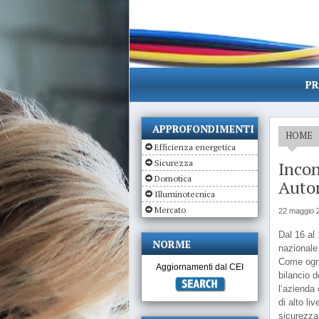
PR
APPROFONDIMENTI
HOME
Efficienza energetica
Sicurezza
Incon
Domotica
Auto
Illuminotecnica
Mercato
22 maggio 
Dal 16 al 
NORME
nazionale
Come ogn
Aggiornamenti dal CEI
bilancio d
l’azienda 
di alto li
sicurezza