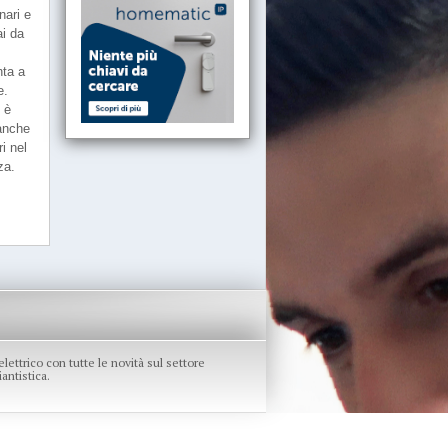
nari e
ai da
nta a
e.
 è
 anche
i nel
za.
re elettrico con tutte le novità sul settore
antistica.