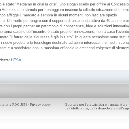
o è stato “Mettiamo in crisi la crisi”, uno slogan scelto per offrire ai Concessio
ri Autorizzati lo stimolo per fronteggiare insieme la difficile situazione che orm
mpo affligge il mercato e sembra in alcuni momenti non lasciare spazio
smo. Un motto per reagire con il supporto di un’azienda attiva da 40 anni e pro
re con i propri partner un patrimonio di conoscenze, idee e soluzioni innovativ
o tema cardine dell’incontro è stato proprio l’innovazione; non a caso l’evento
mato “Il futuro della sicurezza è già iniziato”. In questa occasione sono stati
 i nuovi prodotti e le tecnologie destinate ad aprire interessanti e inediti scenar
ttore e a soddisfare con la massima efficacia le crescenti esigenze di sicurez
itate:
HESA
scrizione ROC 5836 -
Privacy policy
Il portale per l'elettricistia e l' installato
dell'elettronica, della domotica e dell'impi