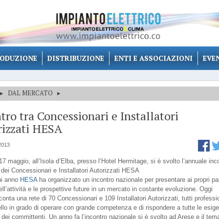
ODUZIONE
DISTRIBUZIONE
ENTI E ASSOCIAZIONI
EVE
▸
DAL MERCATO
▸
tro tra Concessionari e Installatori
rizzati HESA
2013
17 maggio, all’Isola d’Elba, presso l’Hotel Hermitage, si è svolto l’annuale inc
 dei Concessionari e Installatori Autorizzati HESA
i anno
HESA
ha organizzato un incontro nazionale per presentare ai propri par
ell’attività e le prospettive future in un mercato in costante evoluzione. Oggi
conta una rete di 70 Concessionari e 109 Installatori Autorizzati, tutti professio
vello in grado di operare con grande competenza e di rispondere a tutte le esig
 dei committenti. Un anno fa l’incontro nazionale si è svolto ad Arese e il tem