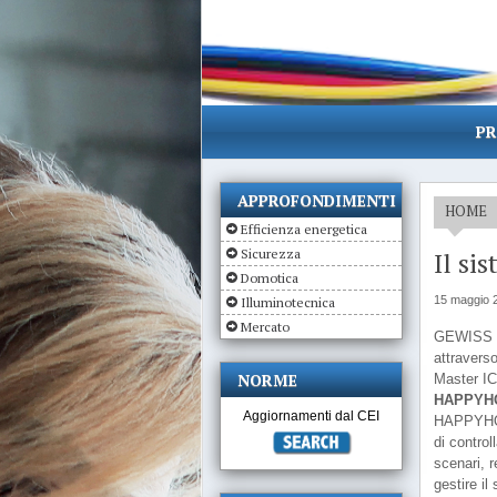
PR
APPROFONDIMENTI
HOME
Efficienza energetica
Sicurezza
Il s
Domotica
15 maggio 
Illuminotecnica
Mercato
GEWISS pr
attravers
NORME
Master I
HAPPYHOM
Aggiornamenti dal CEI
HAPPYHOM
di control
scenari, r
gestire i