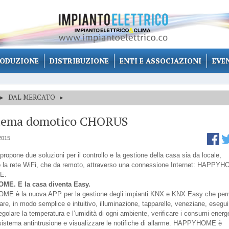
ODUZIONE
DISTRIBUZIONE
ENTI E ASSOCIAZIONI
EVE
▸
DAL MERCATO
▸
istema domotico CHORUS
2015
opone due soluzioni per il controllo e la gestione della casa sia da locale,
o la rete WiFi, che da remoto, attraverso una connessione Internet: HAPPY
CE.
E. E la casa diventa Easy.
E è la nuova APP per la gestione degli impianti KNX e KNX Easy che per
lare, in modo semplice e intuitivo, illuminazione, tapparelle, veneziane, esegui
egolare la temperatura e l’umidità di ogni ambiente, verificare i consumi energe
l sistema antintrusione e visualizzare le notifiche di allarme. HAPPYHOME è