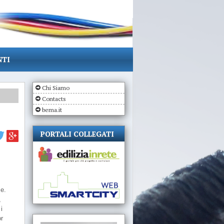
NTI
Chi Siamo
Contacts
bema.it
PORTALI COLLEGATI
me.
,
i
or