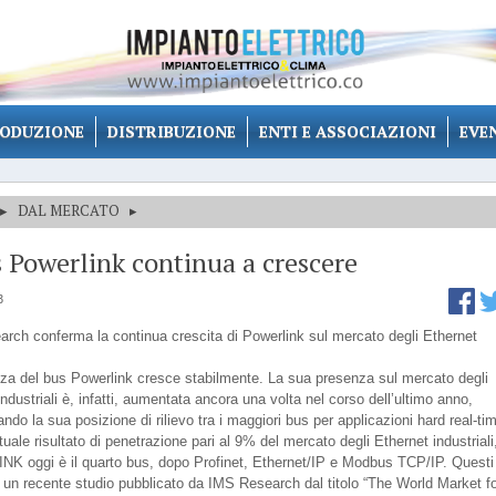
ODUZIONE
DISTRIBUZIONE
ENTI E ASSOCIAZIONI
EVE
▸
DAL MERCATO
▸
s Powerlink continua a crescere
3
rch conferma la continua crescita di Powerlink sul mercato degli Ethernet
za del bus Powerlink cresce stabilmente. La sua presenza sul mercato degli
ndustriali è, infatti, aumentata ancora una volta nel corso dell’ultimo anno,
ndo la sua posizione di rilievo tra i maggiori bus per applicazioni hard real-ti
uale risultato di penetrazione pari al 9% del mercato degli Ethernet industriali
 oggi è il quarto bus, dopo Profinet, Ethernet/IP e Modbus TCP/IP. Questi 
di un recente studio pubblicato da IMS Research dal titolo “The World Market f