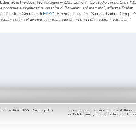
l Ethernet & Fieldbus Technologies – 2013 Edition“.
“Lo studio condotto da IM
a continua e significativa crescita di Powerlink sul mercato"
, afferma Stefan
r, Direttore Generale di
EPSG
, Ethernet Powerlink Standardization Group.
“
constatare come Powerlink stia mantenendo un trend di crescita sostenibile.”
scrizione ROC 5836 -
Privacy policy
Il portale per l'elettricistia e l' installato
dell'elettronica, della domotica e dell'impi