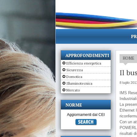
PR
APPROFONDIMENTI
HOME
Efficienza energetica
Sicurezza
Il bu
Domotica
8 luglio 201
Illuminotecnica
Mercato
IMS Resea
Industriali
NORME
La presen
Ethernet I
Aggiornamenti dal CEI
riconferma
Con un att
POWERLINK
risultati 