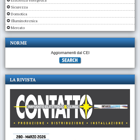
Efficienza energetica
Sicurezza
Domotica
Illuminotecnica
Mercato
NORME
Aggiornamenti dal CEI
LA RIVISTA