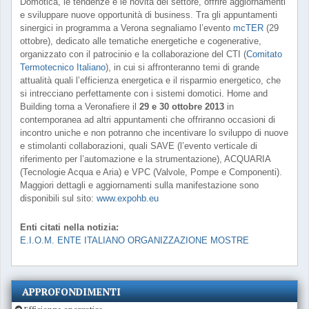
Domotica, le tendenze e le novità del settore, offrire aggiornamenti
e sviluppare nuove opportunità di business. Tra gli appuntamenti
sinergici in programma a Verona segnaliamo l’evento
mcTER
(29
ottobre), dedicato alle tematiche energetiche e cogenerative,
organizzato con il patrocinio e la collaborazione del CTI (
Comitato
Termotecnico Italiano
), in cui si affronteranno temi di grande
attualità quali l’efficienza energetica e il risparmio energetico, che
si intrecciano perfettamente con i sistemi domotici. Home and
Building torna a Veronafiere il
29 e 30 ottobre 2013
in
contemporanea ad altri appuntamenti che offriranno occasioni di
incontro uniche e non potranno che incentivare lo sviluppo di nuove
e stimolanti collaborazioni, quali SAVE (l’evento verticale di
riferimento per l’automazione e la strumentazione), ACQUARIA
(Tecnologie Acqua e Aria) e VPC (Valvole, Pompe e Componenti).
Maggiori dettagli e aggiornamenti sulla manifestazione sono
disponibili sul sito:
www.expohb.eu
Enti citati nella notizia:
E.I.O.M. ENTE ITALIANO ORGANIZZAZIONE MOSTRE
APPROFONDIMENTI