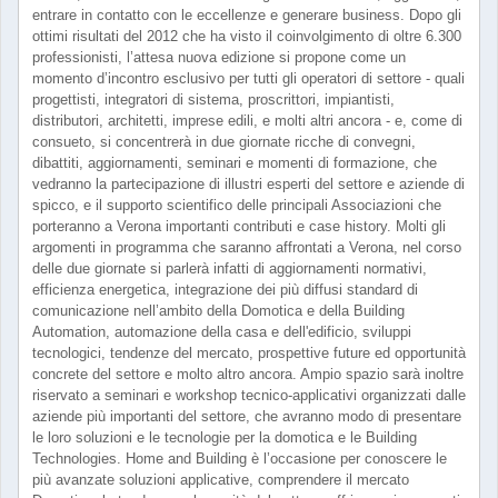
entrare in contatto con le eccellenze e generare business. Dopo gli
ottimi risultati del 2012 che ha visto il coinvolgimento di oltre 6.300
professionisti, l’attesa nuova edizione si propone come un
momento d’incontro esclusivo per tutti gli operatori di settore - quali
progettisti, integratori di sistema, proscrittori, impiantisti,
distributori, architetti, imprese edili, e molti altri ancora - e, come di
consueto, si concentrerà in due giornate ricche di convegni,
dibattiti, aggiornamenti, seminari e momenti di formazione, che
vedranno la partecipazione di illustri esperti del settore e aziende di
spicco, e il supporto scientifico delle principali Associazioni che
porteranno a Verona importanti contributi e case history. Molti gli
argomenti in programma che saranno affrontati a Verona, nel corso
delle due giornate si parlerà infatti di aggiornamenti normativi,
efficienza energetica, integrazione dei più diffusi standard di
comunicazione nell’ambito della Domotica e della Building
Automation, automazione della casa e dell'edificio, sviluppi
tecnologici, tendenze del mercato, prospettive future ed opportunità
concrete del settore e molto altro ancora. Ampio spazio sarà inoltre
riservato a seminari e workshop tecnico-applicativi organizzati dalle
aziende più importanti del settore, che avranno modo di presentare
le loro soluzioni e le tecnologie per la domotica e le Building
Technologies. Home and Building è l’occasione per conoscere le
più avanzate soluzioni applicative, comprendere il mercato