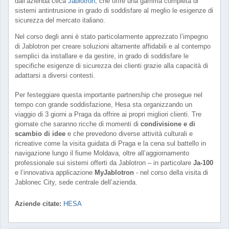
dall’azienda ceca
Jablotron
, che offre una gamma completa di
sistemi antintrusione in grado di soddisfare al meglio le esigenze di
sicurezza del mercato italiano.
Nel corso degli anni è stato particolarmente apprezzato l’impegno
di Jablotron per creare soluzioni altamente affidabili e al contempo
semplici da installare e da gestire, in grado di soddisfare le
specifiche esigenze di sicurezza dei clienti grazie alla capacità di
adattarsi a diversi contesti.
Per festeggiare questa importante partnership che prosegue nel
tempo con grande soddisfazione, Hesa sta organizzando un
viaggio di 3 giorni a Praga da offrire ai propri migliori clienti. Tre
giornate che saranno ricche di momenti di
condivisione e di
scambio di idee
e che prevedono diverse attività culturali e
ricreative come la visita guidata di Praga e la cena sul battello in
navigazione lungo il fiume Moldava, oltre all’aggiornamento
professionale sui sistemi offerti da Jablotron – in particolare
Ja-100
e l’innovativa applicazione
MyJablotron
- nel corso della visita di
Jablonec City, sede centrale dell’azienda.
Aziende citate:
HESA