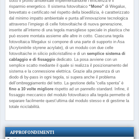
sotto il profilo ambientale implementandone l’efficienza e il
risparmio energetico. Il sistema fotovoltaico
“Mono”
di Wegalux,
brevettato e certificato nel rispetto della bioedilizia, è caratterizzato
dal minimo impatto ambientale e punta all’innovazione tecnologica
attraverso l’impiego di celle fotovoltaiche di nuova generazione,
inserite all’interno di una tegola marsigliese speciale in plastica che
può essere montata assieme alle altre in cotto. Ciascuna tegola
fotovoltaica Wegalux si compone di una parte di supporto in Asa
(Acrylonitrile styrene acrylate), di un modulo con due celle
fotovoltaiche in silicio policristallino e di un
semplice sistema di
cablaggio e di fissaggio
dedicato. La posa avviene con un
semplice scatto mediante il quale si realizza il posizionamento del
sistema e la connessione elettrica. Grazie alla presenza di un
diodo di by-pass in ogni tegola, si supera anche il problema
dell’ombreggiamento del tetto. La gestione della “cella spenta” è
fino a 10 volte migliore
rispetto ad un pannello standard. Infine, il
fissaggio meccanico del modulo fotovoltaico alla tegola permette di
separare facilmente quest’ultima dal modulo stesso e di gestirne la
totale riciclabilità.
APPROFONDIMENTI