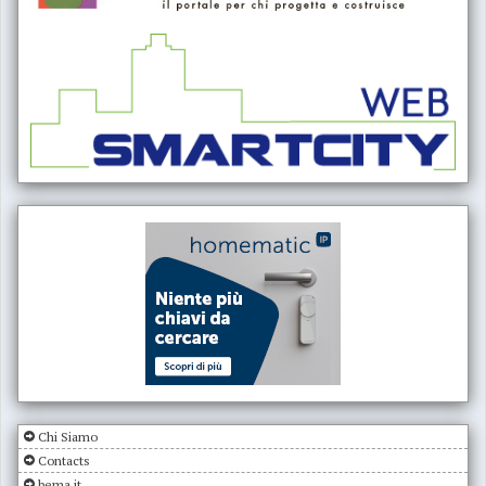
Chi Siamo
Contacts
bema.it