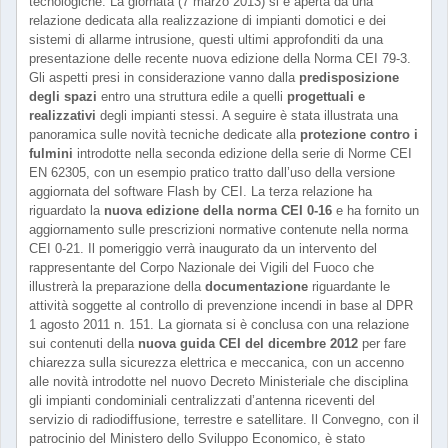
tecnologiche. La giornata (7 marzo 2013) si è aperta da una
relazione dedicata alla realizzazione di impianti domotici e dei
sistemi di allarme intrusione, questi ultimi approfonditi da una
presentazione delle recente nuova edizione della Norma CEI 79-3.
Gli aspetti presi in considerazione vanno dalla
predisposizione
degli spazi
entro una struttura edile a quelli
progettuali e
realizzativi
degli impianti stessi. A seguire è stata illustrata una
panoramica sulle novità tecniche dedicate alla
protezione contro i
fulmini
introdotte nella seconda edizione della serie di Norme CEI
EN 62305, con un esempio pratico tratto dall’uso della versione
aggiornata del software Flash by CEI. La terza relazione ha
riguardato la
nuova edizione della norma CEI 0-16
e ha fornito un
aggiornamento sulle prescrizioni normative contenute nella norma
CEI 0-21. Il pomeriggio verrà inaugurato da un intervento del
rappresentante del Corpo Nazionale dei Vigili del Fuoco che
illustrerà la preparazione della
documentazione
riguardante le
attività soggette al controllo di prevenzione incendi in base al DPR
1 agosto 2011 n. 151. La giornata si è conclusa con una relazione
sui contenuti della
nuova guida CEI del dicembre 2012
per fare
chiarezza sulla sicurezza elettrica e meccanica, con un accenno
alle novità introdotte nel nuovo Decreto Ministeriale che disciplina
gli impianti condominiali centralizzati d’antenna riceventi del
servizio di radiodiffusione, terrestre e satellitare. Il Convegno, con il
patrocinio del Ministero dello Sviluppo Economico, è stato