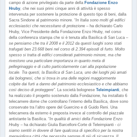
campo di azione privilegiato da parte della
Fondazione Enzo
Hruby
, che nei suoi primi cinque anni di attività è spesso
intervenuta per sostenere la protezione di questo tipo di beni, dalla
Sacra Sindone al patrimonio minore. “
In Italia sono molti gli edifici
ecclesiastici che necessitano di protezion
e – ha dichiarato Carlo
Hruby, Vice Presidente della Fondazione Enzo Hruby, nel corso
della conferenza stampa che si è tenuta alla Basilica di San Luca –
se pensiamo che tra il 2008 e il 2012 da questi luoghi sono stati
trafugati ben 23.668 beni nel corso di 2.394 episodi di furto. Molto
spesso si tratta di edifici considerati patrimonio minore, ma che
rivestono una particolare importanza in quanto meta di
pellegrinaggio e di culto particolarmente cari alla popolazione
locale. Tra questi, la Basilica di San Luca, uno dei luoghi più amati
dai bolognesi, che si trova in una delle regioni maggiormente
colpite dai furti a danno del patrimonio ecclesiastico e che abbiamo
così deciso di proteggere”
. La società bolognese
Teleimpianti
, che
ha realizzato il progetto sostenuto dalla Fondazione, ha installato 6
telecamere dome che controllano l’interno della Basilica, dove sono
conservate tra l’altro opere del Guercino e di Guido Reni. Una
telecamera da esterno è preposta invece al controllo del piazzale
antistante la Basilica. “
In qualità di amici della Fondazione Enzo
Hrub
y – ha dichiarato Giulia Barcelloni-Corte di Teleimpianti -
ci
siamo sentiti in dovere di fare qualcosa di specifico per la nostra
meravigliosa città che necessita sempre di più di sicurezza. Il