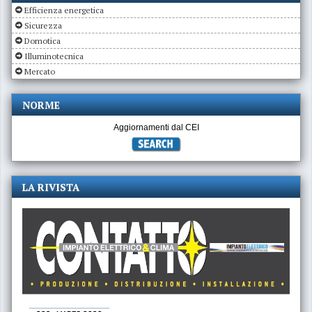
Efficienza energetica
Sicurezza
Domotica
Illuminotecnica
Mercato
NORME
Aggiornamenti dal CEI
LA RIVISTA