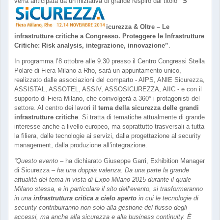
verrà anticipata da un’iniziativa di grande respiro dal titolo
“S
icurezza & Oltre – Le
infrastrutture critiche a Congresso. Proteggere le Infrastrutture
Critiche: Risk analysis, integrazione, innovazione”
.
In programma l’8 ottobre alle 9.30 presso il Centro Congressi Stella
Polare di Fiera Milano a Rho, sarà un appuntamento unico,
realizzato dalle associazioni del comparto - AIPS, ANIE Sicurezza,
ASSISTAL, ASSOTEL, ASSIV, ASSOSICUREZZA, AIIC - e con il
supporto di Fiera Milano, che coinvolgerà a 360° i protagonisti del
settore. Al centro dei lavori
il tema della sicurezza delle grandi
infrastrutture critiche
. Si tratta di tematiche attualmente di grande
interesse anche a livello europeo, ma soprattutto trasversali a tutta
la filiera, dalle tecnologie ai servizi, dalla progettazione al security
management, dalla produzione all’integrazione.
“Questo evento –
ha dichiarato Giuseppe Garri, Exhibition Manager
di Sicurezza –
ha una doppia valenza. Da una parte la grande
attualità del tema in vista di Expo Milano 2015 durante il quale
Milano stessa, e in particolare il sito dell’evento, si trasformeranno
in una
infrastruttura critica a cielo aperto
in cui le tecnologie di
security contribuiranno non solo alla gestione del flusso degli
accessi, ma anche alla sicurezza e alla business continuity. È