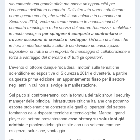
sicuramente una grande sfida ma anche un’opportunità per
l’economia dell’intero comparto. Dall’altro lato vorrei sottolineare
come questo evento, che vedrà il suo culmine in occasione di
Sicurezza 2014, vedrà schierate insieme le associazioni del
comparto tecnologico e dei servizi del settore Sicurezza, mobilitate
in modo sinergico
per spingere il comparto a confrontarsi e
trovare occasioni di crescita e sviluppo
. Un’unità di intenti che
in fiera si rifletterà nella scelta di condividere un unico spazio
espositivo: si tratta di un importante messaggio di collaborazione e
forza a vantaggio del mercato e di tutti gli operatori”.
L’evento di ottobre dunque “scalderà i motori” sulle tematiche
scientifiche ed espositive di Sicurezza 2014 e diventerà, a partire
da questa prima edizione, un a
ppuntamento fisso
per il settore
negli anni in cui non si svolge la manifestazione.
Sul palco si confronteranno, con la formula del talk show, i security
manager delle principali infrastrutture critiche italiane che potranno
esporre problematiche concrete alle quali gli operatori del settore
forniranno delle risposte tecniche e tecnologiche. Mentre i grandi
player del settore presenteranno
case history su soluzioni già
adottate
e problematiche già risolte con uno schema comune:
esigenza, soluzione, vantaggio.