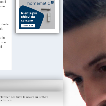
ce il
come
n
offerta
ale
e in
 vi è
li
re elettrico con tutte le novità sul settore
antistica.