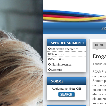
PR
APPROFONDIMENTI
HOME
Efficienza energetica
Sicurezza
Eroga
Domotica
4 giugno 2
Illuminotecnica
Mercato
SCAME lan
campeggi
NORME
Sempre pi
campeggia
Aggiornamenti dal CEI
causa per 
elettrica,
sicurezza 
sicurezz