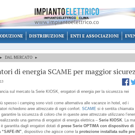
ODUZIONE
DISTRIBUZIONE
ENTI E ASSOCIAZIONI
EVE
▸
DAL MERCATO
▸
tori di energia SCAME per maggior sicure
013
cia sul mercato la Serie KIOSK, erogatori di energia per la sicurezza nei
ù spesso i camping sono visti come alternativa alle vacanze in hotel, ed i
tori richiedono aree attrezzate di ogni confort.
SCAME
si è sentita chiamata 
garantire la sicurezza di coloro che in queste aree attrezzate utilizzano l’ene
 realizzando una gamma di erogatori di energia elettrica –
Serie KIOSK
. La m
è garantita dagli erogatori dotati di
prese Serie OPTIMA con dispositivo di
a “SAFE-IN”
, dispositivo che agisce come la
protezione installata
sulle pr