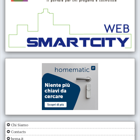
Chi Siamo
Contacts
bema.it