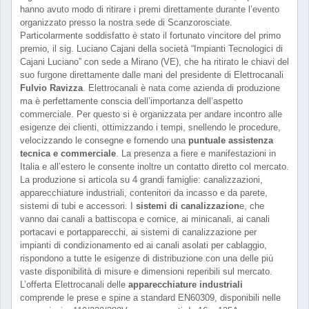
hanno avuto modo di ritirare i premi direttamente durante l’evento
organizzato presso la nostra sede di Scanzorosciate.
Particolarmente soddisfatto è stato il fortunato vincitore del primo
premio, il sig. Luciano Cajani della società “Impianti Tecnologici di
Cajani Luciano” con sede a Mirano (VE), che ha ritirato le chiavi del
suo furgone direttamente dalle mani del presidente di Elettrocanali
Fulvio Ravizza
. Elettrocanali è nata come azienda di produzione
ma è perfettamente conscia dell’importanza dell’aspetto
commerciale. Per questo si è organizzata per andare incontro alle
esigenze dei clienti, ottimizzando i tempi, snellendo le procedure,
velocizzando le consegne e fornendo una
puntuale assistenza
tecnica e commerciale
. La presenza a fiere e manifestazioni in
Italia e all’estero le consente inoltre un contatto diretto col mercato.
La produzione si articola su 4 grandi famiglie: canalizzazioni,
apparecchiature industriali, contenitori da incasso e da parete,
sistemi di tubi e accessori. I
sistemi di canalizzazion
e, che
vanno dai canali a battiscopa e cornice, ai minicanali, ai canali
portacavi e portapparecchi, ai sistemi di canalizzazione per
impianti di condizionamento ed ai canali asolati per cablaggio,
rispondono a tutte le esigenze di distribuzione con una delle più
vaste disponibilità di misure e dimensioni reperibili sul mercato.
L’offerta Elettrocanali delle
apparecchiature industriali
comprende le prese e spine a standard EN60309, disponibili nelle