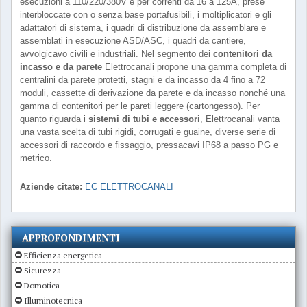
esecuzioni a 110/220/380V e per correnti da 16 a 125A, prese
interbloccate con o senza base portafusibili, i moltiplicatori e gli
adattatori di sistema, i quadri di distribuzione da assemblare e
assemblati in esecuzione ASD/ASC, i quadri da cantiere,
avvolgicavo civili e industriali. Nel segmento dei
contenitori da
incasso e da parete
Elettrocanali propone una gamma completa di
centralini da parete protetti, stagni e da incasso da 4 fino a 72
moduli, cassette di derivazione da parete e da incasso nonché una
gamma di contenitori per le pareti leggere (cartongesso). Per
quanto riguarda i
sistemi di tubi e accessori
, Elettrocanali vanta
una vasta scelta di tubi rigidi, corrugati e guaine, diverse serie di
accessori di raccordo e fissaggio, pressacavi IP68 a passo PG e
metrico.
Aziende citate:
EC ELETTROCANALI
APPROFONDIMENTI
Efficienza energetica
Sicurezza
Domotica
Illuminotecnica