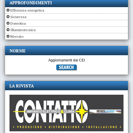
APPROFONDIMENTI
Efficienza energetica
Sicurezza
Domotica
Illuminotecnica
Mercato
NORME
Aggiornamenti dal CEI
LA RIVISTA