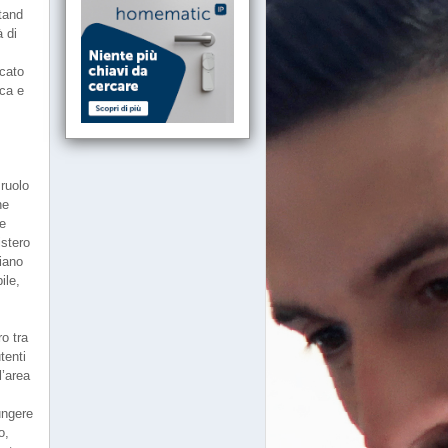
stand
à di
rcato
ica e
 ruolo
ne
ee
istero
iano
ile,
ro tra
tenti
l’area
ungere
o,