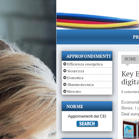
PR
APPROFONDIMENTI
HOME
Efficienza energetica
Sicurezza
Key E
Domotica
digit
Illuminotecnica
Mercato
9 settembr
Ecomondo 
NORME
Rimini. I 
Deal euro
Aggiornamenti dal CEI