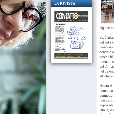
LA RIVISTA
digitale i
Sarà infa
dell’ediz
bioeconomi
centrale 
sostenibil
tematiche
dell’Ambi
nel calen
all’intern
Novità di 
domanda e 
permetter
riservata 
impossibil
l’Italia, 