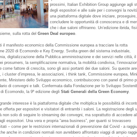
prossimi, Italian Exhibition Group aggiunge agli 
degli espositori e alle sale per i convegni la novit
una piattaforma digitale dove iniziare, proseguire,
concludere le opportunità di conoscenza e di me
che i due saloni offriranno. Un’edizione ibrida, fis
nsieme, sulla rotta del
Green Deal europeo
.
tti il manifesto economico della Commissione europea a tracciare la rotta
ione 2020 di Ecomondo e Key Energy. Svolta green del sistema industriale,
a, digitalizzazione della Pubblica amministrazione e dei servizi nelle città, il
dei prosumers, la semplificazione normativa, la mobilità condivisa, l’innovazio
e come fattore di crescita, sono gli assi portanti dei due saloni. Su queste ar
, i cluster d’impresa, le associazioni, i think tank, Commissione europea, Min
ente, Ministero dello Sviluppo economico, contribuiscono con panel di primo p
dario di convegni e talk. Confermata dalla Fondazione per lo Sviluppo Sostenib
o di Ecomondo, la 9ª edizione degli
Stati Generali della Green Economy
.
grande interesse è la piattaforma digitale che moltiplica le possibilità di incont
offerta per espositori e visitatori di entrambi i saloni. La registrazione degli u
à non solo di seguire lo streaming dei convegni, ma soprattutto di accedere al
agli espositori. Una vera e propria “area business”, per quanti si trovassero
itati – come per le restrizioni internazionali di prevenzione dal Covid - a raggi
o che anche in condizioni normali non avrebbero affrontato viaggi di ampio raggi