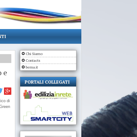
NTI
Chi Siamo
Contacts
bema.it
o e
PORTALI COLLEGATI
ico di
l Green