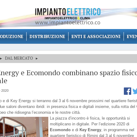
ODUZIONE
DISTRIBUZIONE
ENTI E ASSOCIAZIONI
EVE
▸
DAL MERCATO
▸
nergy e Ecomondo combinano spazio fisic
ale
e 2020
e di Key Energy si terranno dal 3 al 6 novembre prossimi nel quartiere fierist
due saloni diventano ibridi: in presenza fisica e digitali insieme, sulla rotta de
peo che ridisegna l’economia e le nostre città.
La piazza d’incontro è fisica, le opportunità si
moltiplicano in digitale. Per l’edizione 2020 di
Ecomondo
e di
Key Energy
, in programma nel
quartiere fieristico di Rimini dal 3 al 6 novembre