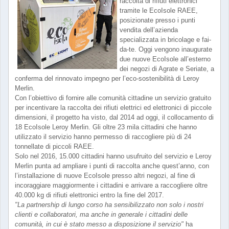
raccolta di rifiuti elettronici
tramite le EcoIsole RAEE,
posizionate presso i punti
vendita dell’azienda
specializzata in bricolage e fai-
da-te. Oggi vengono inaugurate
due nuove EcoIsole all’esterno
dei negozi di Agrate e Seriate, a
conferma del rinnovato impegno per l’eco-sostenibilità di Leroy
Merlin.
Con l’obiettivo di fornire alle comunità cittadine un servizio gratuito
per incentivare la raccolta dei rifiuti elettrici ed elettronici di piccole
dimensioni, il progetto ha visto, dal 2014 ad oggi, il collocamento di
18 EcoIsole Leroy Merlin. Gli oltre 23 mila cittadini che hanno
utilizzato il servizio hanno permesso di raccogliere più di 24
tonnellate di piccoli RAEE.
Solo nel 2016, 15.000 cittadini hanno usufruito del servizio e Leroy
Merlin punta ad ampliare i punti di raccolta anche quest’anno, con
l’installazione di nuove EcoIsole presso altri negozi, al fine di
incoraggiare maggiormente i cittadini e arrivare a raccogliere oltre
40.000 kg di rifiuti elettronici entro la fine del 2017.
"La partnership di lungo corso ha sensibilizzato non solo i nostri
clienti e collaboratori, ma anche in generale i cittadini delle
comunità, in cui è stato messo a disposizione il servizio"
ha