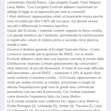
commentato Davide Alaimo, capo progetto Supply Chain Negozio
Leroy Merlin.
"Con il progetto EcoIsole abbiamo trasformato un
obbligo di legge in un’opportunità per tutta la comunità"
.
I rifiuti elettronici rappresentano infatti un’importante risorsa perché
sono riciclabili per oltre il 90% del loro peso, ma devono essere
raccolti e differenziati in maniera specifica.
Grazie alle EcoIsole, i materiali conferiti seguono la filiera corretta,
con grande beneficio per l’ambiente, permettendo la trasformazione
in significativi volumi di materie prime e seconde come plastica,
metalli e vetro.
Osserva il direttore generale di Ecolight Giancarlo Dezio: «Come
consorzio nazionale per la gestione dei RAEE, con le nostre
EcoIsole abbiamo voluto dare una risposta concreta al mondo della
Distribuzione chiamato a ritirare gratuitamente dai consumatori i
rifiuti elettronici di piccole dimensioni. A fronte di una reale difficoltà
nell’intercettare i piccoli RAEE – solamente il 18% di questi rifiuti
viene conferito in maniera corretta – le Ecoisole rappresentano un
modo per andare incontro ai cittadini: posizionate in luoghi ad
elevata frequentazione quali sono le grandi aree commerciali
permettono una raccolta di prossimità. Con risultati importanti
come dimostra l’esperienza fatta con Leroy Merlin».
Le EcoIsole esistenti sono suddivise fra i negozi Leroy Merlin in
Emilia Romagna (3), Lombardia (5), Veneto (4), Toscana (1), Lazio
(2) e Piemonte (3), dove è possibile conferire gratuitamente rifiuti