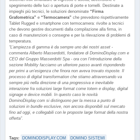
spegnimento delle luci o apertura di porte e tornelli. Destinate a
impieghi più tecnici, le soluzioni denominate
“Firma
Grafometrica”
e
“Termocamera”
che prevedono rispettivamente
Tablet Rugged e smartphone con termocamera: rivolte a tecnici
che devono gestire documenti dalla compilazione alla firma, in
caso di manutenzioni o consegne e per la rilevazione di problemi di
temperatura.
“L’ampiezza di gamma è da sempre uno dei nostri asset -
commenta Alberto Masserdotti, fondatore di DominoDisplay.com e
CEO del Gruppo Masserdotti Spa - ora con l’introduzione della
sezione Mobility facciamo un ulteriore passo avanti rispondendo
per primi a un’esigenza che finora non aveva trovato risposte. Il
processo di digital transformation che stiamo attraversando va
sempre più nella direzione di una progressiva e inevitabile
interazione fra soluzioni large format come totem e display, digital
signage e device mobili. In questo caso le novità
DominoDisplay.com si distinguono per la messa a punto di
soluzioni in bundle esclusive, non ancora disponibili sul mercato
fino ad oggi, e collegabili con le proposte large format della nostra
offerta”
.
Tags:
DOMINODISPLAY.COM
DOMINO SISTEMI