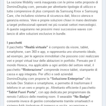
La sezione Mobility verrà inaugurata con le prime sette proposte di
DominoDisplay.com, pensate per altrettante tipologie di utilizzo e
tutte comprensive di plus composti da Samsung Knox e Samsung
Care, che includono sistema di sicurezza dati, blocco utenza e
garanzia estesa. Vere e proprie soluzioni chiavi in mano destinate
a target professionali operanti nei più svariati settori merceologici.
A queste seguiranno nei prossimi mesi successive waves con
lancio di altre soluzioni esclusive in bundle.
I pacchetti
Il pacchetto
“Realtà virtuale”
è composto da visore, tablet,
smartphone, cam 360 e app, e rappresenta uno strumento ideale,
ad esempio, per le agenzie immobiliari che possono così realizzare
veri e propri virtual tour delle abitazioni in portfolio. Pensato per il
mondo Horeca, ma applicabile a ogni ambito del settore retail, il
pacchetto
“Ristorazione”
comprende invece tablet, stampante di
cassa e app integrata. Per uffici e sedi aziendali
DominoDisplay.com propone la
“Soluzione Enterprise”
che
include Dex Station e smartphone, e permette di trasformare il
telefono in un vero e proprio pc. Altrettanto efficiente il pacchetto
“Tablet Fuori Porta”
, con app dedicata per programmare da
remoto l’utilizzo delle meeting room. Il wearable
“No Badge”
consente invece di gestire comodamente tramite smartwatch e
sistema Artik timbrature di ingresso e uscita, accensione e