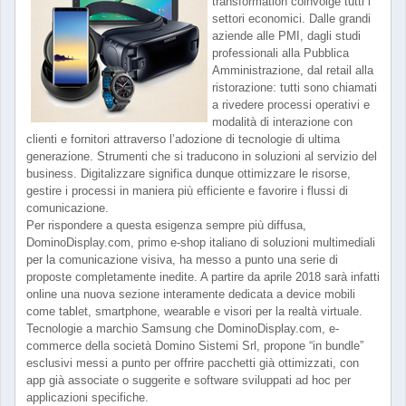
transformation coinvolge tutti i
settori economici. Dalle grandi
aziende alle PMI, dagli studi
professionali alla Pubblica
Amministrazione, dal retail alla
ristorazione: tutti sono chiamati
a rivedere processi operativi e
modalità di interazione con
clienti e fornitori attraverso l’adozione di tecnologie di ultima
generazione. Strumenti che si traducono in soluzioni al servizio del
business. Digitalizzare significa dunque ottimizzare le risorse,
gestire i processi in maniera più efficiente e favorire i flussi di
comunicazione.
Per rispondere a questa esigenza sempre più diffusa,
DominoDisplay.com, primo e-shop italiano di soluzioni multimediali
per la comunicazione visiva, ha messo a punto una serie di
proposte completamente inedite. A partire da aprile 2018 sarà infatti
online una nuova sezione interamente dedicata a device mobili
come tablet, smartphone, wearable e visori per la realtà virtuale.
Tecnologie a marchio Samsung che DominoDisplay.com, e-
commerce della società Domino Sistemi Srl, propone “in bundle”
esclusivi messi a punto per offrire pacchetti già ottimizzati, con
app già associate o suggerite e software sviluppati ad hoc per
applicazioni specifiche.