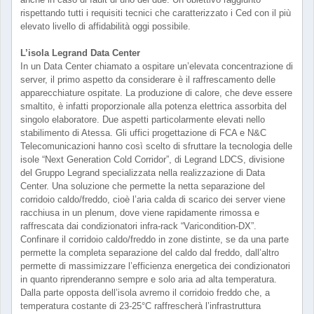
rispettando tutti i requisiti tecnici che caratterizzato i Ced con il più
elevato livello di affidabilità oggi possibile.
L’isola Legrand Data Center
In un Data Center chiamato a ospitare un’elevata concentrazione di
server, il primo aspetto da considerare è il raffrescamento delle
apparecchiature ospitate. La produzione di calore, che deve essere
smaltito, è infatti proporzionale alla potenza elettrica assorbita del
singolo elaboratore. Due aspetti particolarmente elevati nello
stabilimento di Atessa. Gli uffici progettazione di FCA e N&C
Telecomunicazioni hanno così scelto di sfruttare la tecnologia delle
isole “Next Generation Cold Corridor”, di Legrand LDCS, divisione
del Gruppo Legrand specializzata nella realizzazione di Data
Center. Una soluzione che permette la netta separazione del
corridoio caldo/freddo, cioè l’aria calda di scarico dei server viene
racchiusa in un plenum, dove viene rapidamente rimossa e
raffrescata dai condizionatori infra-rack “Varicondition-DX”.
Confinare il corridoio caldo/freddo in zone distinte, se da una parte
permette la completa separazione del caldo dal freddo, dall’altro
permette di massimizzare l’efficienza energetica dei condizionatori
in quanto riprenderanno sempre e solo aria ad alta temperatura.
Dalla parte opposta dell’isola avremo il corridoio freddo che, a
temperatura costante di 23-25°C raffrescherà l’infrastruttura