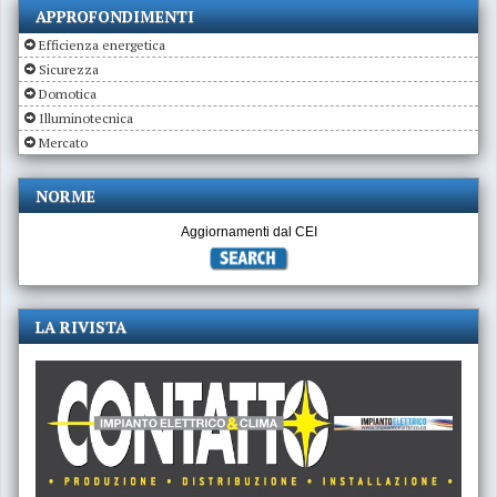
APPROFONDIMENTI
Efficienza energetica
Sicurezza
Domotica
Illuminotecnica
Mercato
NORME
Aggiornamenti dal CEI
LA RIVISTA