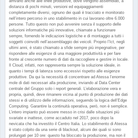
arrivano anche alle linee produttive, dove vengono assemblati, a
distanza di pochi minuti, versioni ed equipaggiamenti
completamente diversi, ognuno dei quali è tracciato e monitorato
nell’intero percorso in uno stabilimento in cui lavorano oltre 6.000
persone. Tutto questo non può avvenire senza il supporto delle
soluzioni informatiche più innovative, chiamate a funzionare
sempre, fornendo le indicazioni logistiche e di montaggio a tutti i
soggetti coinvolti nell’assemblaggio dei veicoli. Proprio l’Ict, negli
ultimi anni, è stato chiamato a sfide sempre più impegnative, per
rispondere alle esigenze di una maggiore produttività e per fare
fronte al crescente numero di dati da raccogliere e gestire in locale.
Il Cloud, infatti, non rappresenta sempre la soluzione ideale, in
quanto i tempi di latenza sono eccessivi rispetto alle esigenze
produttive. Da qui la necessità di concentrare ad Atessa l’enorme
mole di dati necessari alla produzione, inviando al Data Center
centrale del Gruppo solo i report generali. L’elaborazione vera e
propria, quindi, deve rimanere vicina al punto di produzione dei dati
stessi e di utilizzo delle informazioni, seguendo la logica dell’Edge
Computing. Garantire la continuità operativa, però, non è semplice.
L’intero impianto può essere messo in crisi dalle situazioni più
svariate e inattese, come accaduto nel 2017, poco dopo la
nevicata che ha investito il Centro Italia. Lo stabilimento di Atessa
è stato colpito da una serie di blackout, alcuni dei quali si sono
prolungati per 10 ore: questo ha bloccato la produzione, ma non il