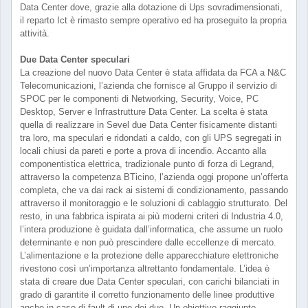
Data Center dove, grazie alla dotazione di Ups sovradimensionati,
il reparto Ict è rimasto sempre operativo ed ha proseguito la propria
attività.
Due Data Center speculari
La creazione del nuovo Data Center è stata affidata da FCA a N&C
Telecomunicazioni, l’azienda che fornisce al Gruppo il servizio di
SPOC per le componenti di Networking, Security, Voice, PC
Desktop, Server e Infrastrutture Data Center. La scelta è stata
quella di realizzare in Sevel due Data Center fisicamente distanti
tra loro, ma speculari e ridondati a caldo, con gli UPS segregati in
locali chiusi da pareti e porte a prova di incendio. Accanto alla
componentistica elettrica, tradizionale punto di forza di Legrand,
attraverso la competenza BTicino, l’azienda oggi propone un’offerta
completa, che va dai rack ai sistemi di condizionamento, passando
attraverso il monitoraggio e le soluzioni di cablaggio strutturato. Del
resto, in una fabbrica ispirata ai più moderni criteri di Industria 4.0,
l’intera produzione è guidata dall’informatica, che assume un ruolo
determinante e non può prescindere dalle eccellenze di mercato.
L’alimentazione e la protezione delle apparecchiature elettroniche
rivestono così un’importanza altrettanto fondamentale. L’idea è
stata di creare due Data Center speculari, con carichi bilanciati in
grado di garantite il corretto funzionamento delle linee produttive
anche in caso di fault di uno dei due. Un obiettivo raggiunto