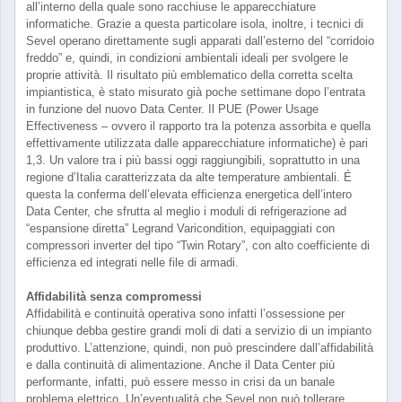
all’interno della quale sono racchiuse le apparecchiature
informatiche. Grazie a questa particolare isola, inoltre, i tecnici di
Sevel operano direttamente sugli apparati dall’esterno del “corridoio
freddo” e, quindi, in condizioni ambientali ideali per svolgere le
proprie attività. Il risultato più emblematico della corretta scelta
impiantistica, è stato misurato già poche settimane dopo l’entrata
in funzione del nuovo Data Center. Il PUE (Power Usage
Effectiveness – ovvero il rapporto tra la potenza assorbita e quella
effettivamente utilizzata dalle apparecchiature informatiche) è pari
1,3. Un valore tra i più bassi oggi raggiungibili, soprattutto in una
regione d’Italia caratterizzata da alte temperature ambientali. É
questa la conferma dell’elevata efficienza energetica dell’intero
Data Center, che sfrutta al meglio i moduli di refrigerazione ad
“espansione diretta” Legrand Varicondition, equipaggiati con
compressori inverter del tipo “Twin Rotary”, con alto coefficiente di
efficienza ed integrati nelle file di armadi.
Affidabilità senza compromessi
Affidabilità e continuità operativa sono infatti l’ossessione per
chiunque debba gestire grandi moli di dati a servizio di un impianto
produttivo. L’attenzione, quindi, non può prescindere dall’affidabilità
e dalla continuità di alimentazione. Anche il Data Center più
performante, infatti, può essere messo in crisi da un banale
problema elettrico. Un’eventualità che Sevel non può tollerare,