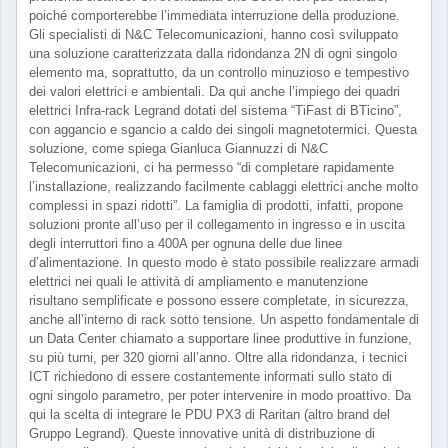
poiché comporterebbe l’immediata interruzione della produzione.
Gli specialisti di N&C Telecomunicazioni, hanno così sviluppato
una soluzione caratterizzata dalla ridondanza 2N di ogni singolo
elemento ma, soprattutto, da un controllo minuzioso e tempestivo
dei valori elettrici e ambientali. Da qui anche l’impiego dei quadri
elettrici Infra-rack Legrand dotati del sistema “TiFast di BTicino”,
con aggancio e sgancio a caldo dei singoli magnetotermici. Questa
soluzione, come spiega Gianluca Giannuzzi di N&C
Telecomunicazioni, ci ha permesso “di completare rapidamente
l’installazione, realizzando facilmente cablaggi elettrici anche molto
complessi in spazi ridotti”. La famiglia di prodotti, infatti, propone
soluzioni pronte all’uso per il collegamento in ingresso e in uscita
degli interruttori fino a 400A per ognuna delle due linee
d’alimentazione. In questo modo è stato possibile realizzare armadi
elettrici nei quali le attività di ampliamento e manutenzione
risultano semplificate e possono essere completate, in sicurezza,
anche all’interno di rack sotto tensione. Un aspetto fondamentale di
un Data Center chiamato a supportare linee produttive in funzione,
su più turni, per 320 giorni all’anno. Oltre alla ridondanza, i tecnici
ICT richiedono di essere costantemente informati sullo stato di
ogni singolo parametro, per poter intervenire in modo proattivo. Da
qui la scelta di integrare le PDU PX3 di Raritan (altro brand del
Gruppo Legrand). Queste innovative unità di distribuzione di