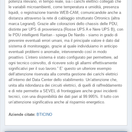
potenza rilevano, in tempo reale, sia i carichi elettrici collegati che
le variabili microambienti, come temperatura e umidità, presenza
liquidi, o registrazione tramite WEB-CAM, comunicandole anche a
distanza attraverso la rete di cablaggio strutturato Ortronics (altra
marca Legrand). Grazie alle colorazioni dello chassis delle PDU,
distinte per UPS di provenienza (Rosse UPS A e Nere UPS B), con
le PDU intelligenti Raritan - spiega De Nardis - siamo in grado di
prevenire eventuali errori umani, ma il principale valore è dato dal
sistema di monitoraggio, grazie al quale individuiamo in anticipo
eventuali problemi o anomalie, intervenendo così in modo
proattivo. L’intero sistema è stato configurato per permettere, ad
ogni tecnico coinvolto, di ricevere solo gli allarmi effettivamente
significativi per il suo lavoro.” E’ questo un ulteriore esempio
dell’attenzione riservata alla corretta gestione dei carichi elettrici
all’interno del Data Center dello stabilimento. Un’attenzione che,
unita alla ridondanza dei circuiti elettrici, di quelli di raffreddamento
e di rete permette a SEVEL di fronteggiare anche gravi incidenti
tecnici, con una disponibilità dei dati pari al 99.995%. Il tutto con
un’attenzione significativa anche al risparmio energetico.
Aziende citate:
BTICINO