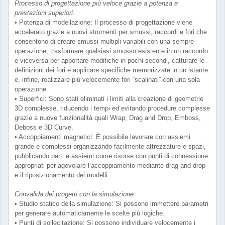
Processo di progettazione più veloce grazie a potenza e
prestazioni superiori:
• Potenza di modellazione: Il processo di progettazione viene
accelerato grazie a nuovi strumenti per smussi, raccordi e fori che
consentono di creare smussi multipli variabili con una sempre
operazione, trasformare qualsiasi smusso esistente in un raccordo
e viceversa per apportare modifiche in pochi secondi, catturare le
definizioni dei fori e applicare specifiche memorizzate in un istante
e, infine, realizzare più velocemente fori “scalinati” con una sola
operazione.
• Superfici: Sono stati eliminati i limiti alla creazione di geometrie
3D complesse, riducendo i tempi ed evitando procedure complesse
grazie a nuove funzionalità quali Wrap, Drag and Drop, Emboss,
Deboss e 3D Curve.
• Accoppiamenti magnetici: È possibile lavorare con assiemi
grande e complessi organizzando facilmente attrezzature e spazi,
pubblicando parti e assiemi come risorse con punti di connessione
appropriati per agevolare l’accoppiamento mediante drag-and-drop
e il riposizionamento dei modelli.
Convalida dei progetti con la simulazione:
• Studio statico della simulazione: Si possono immettere parametri
per generare automaticamente le scelte più logiche.
• Punti di sollecitazione: Si possono individuare velocemente i