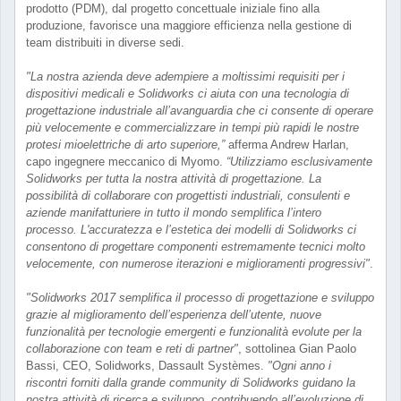
prodotto (PDM), dal progetto concettuale iniziale fino alla
produzione, favorisce una maggiore efficienza nella gestione di
team distribuiti in diverse sedi.
"La nostra azienda deve adempiere a moltissimi requisiti per i
dispositivi medicali e Solidworks ci aiuta con una tecnologia di
progettazione industriale all’avanguardia che ci consente di operare
più velocemente e commercializzare in tempi più rapidi le nostre
protesi mioelettriche di arto superiore,”
afferma Andrew Harlan,
capo ingegnere meccanico di Myomo.
“Utilizziamo esclusivamente
Solidworks per tutta la nostra attività di progettazione. La
possibilità di collaborare con progettisti industriali, consulenti e
aziende manifatturiere in tutto il mondo semplifica l’intero
processo. L'accuratezza e l’estetica dei modelli di Solidworks ci
consentono di progettare componenti estremamente tecnici molto
velocemente, con numerose iterazioni e miglioramenti progressivi"
.
"Solidworks 2017 semplifica il processo di progettazione e sviluppo
grazie al miglioramento dell’esperienza dell’utente, nuove
funzionalità per tecnologie emergenti e funzionalità evolute per la
collaborazione con team e reti di partner"
, sottolinea Gian Paolo
Bassi, CEO, Solidworks, Dassault Systèmes.
"Ogni anno i
riscontri forniti dalla grande community di Solidworks guidano la
nostra attività di ricerca e sviluppo, contribuendo all’evoluzione di