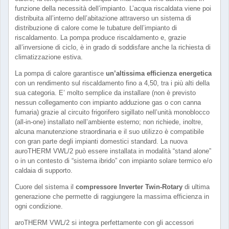
funzione della necessità dell’impianto. L’acqua riscaldata viene poi
distribuita all’interno dell’abitazione attraverso un sistema di
distribuzione di calore come le tubature dell’impianto di
riscaldamento. La pompa produce riscaldamento e, grazie
all’inversione di ciclo, è in grado di soddisfare anche la richiesta di
climatizzazione estiva.
La pompa di calore garantisce
un’altissima efficienza energetica
con un rendimento sul riscaldamento fino a 4,50, tra i più alti della
sua categoria. E’ molto semplice da installare (non è previsto
nessun collegamento con impianto adduzione gas o con canna
fumaria) grazie al circuito frigorifero sigillato nell’unità monoblocco
(all-in-one) installato nell’ambiente esterno; non richiede, inoltre,
alcuna manutenzione straordinaria e il suo utilizzo è compatibile
con gran parte degli impianti domestici standard. La nuova
auroTHERM VWL/2 può essere installata in modalità “stand alone”
o in un contesto di “sistema ibrido” con impianto solare termico e/o
caldaia di supporto.
Cuore del sistema il
compressore Inverter Twin-Rotary
di ultima
generazione che permette di raggiungere la massima efficienza in
ogni condizione.
aroTHERM VWL/2 si integra perfettamente con gli accessori