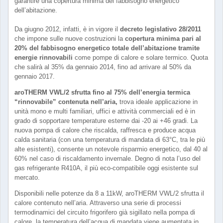
garantire una copertura minima del fabbisogno energetico
dell’abitazione.
Da giugno 2012, infatti, è in vigore il
decreto legislativo 28/2011
che impone sulle nuove costruzioni la
copertura minima pari al
20% del fabbisogno energetico totale dell’abitazione
tramite
energie rinnovabili
come pompe di calore e solare termico. Quota
che salirà al 35% da gennaio 2014, fino ad arrivare al 50% da
gennaio 2017.
aroTHERM VWL/2 sfrutta fino al 75% dell’energia termica
“rinnovabile” contenuta nell’aria,
trova ideale applicazione in
unità mono e multi familiari, uffici e attività commerciali ed è in
grado di sopportare temperature esterne dai -20 ai +46 gradi. La
nuova pompa di calore che riscalda, raffresca e produce acqua
calda sanitaria (con una temperatura di mandata di 63°C, tra le più
alte esistenti), consente un notevole risparmio energetico, dal 40 al
60% nel caso di riscaldamento invernale. Degno di nota l’uso del
gas refrigerante R410A, il più eco-compatibile oggi esistente sul
mercato.
Disponibili nelle potenze da 8 a 11kW, aroTHERM VWL/2 sfrutta il
calore contenuto nell’aria. Attraverso una serie di processi
termodinamici del circuito frigorifero già sigillato nella pompa di
calore, la temperatura dell’acqua di mandata viene aumentata in