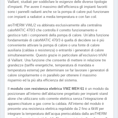
Vaillant, studiati per soddisfare le esigenze delle diverse tipologie
d’impianti. Per avere il massimo dell’efficienza gli impianti favoriti
sono i pannelli radianti anche se la pompa di calore può funzionare
con impianti a radiatori a media temperatura e con fan coil.
aroTHERM VWL/2 va abbinata esclusivamente alla centralina
calorMATIC 470/3 che controlla il corretto funzionamento e
gestisce tutti i componenti della pompa di calore. Un’altra funzione
fondamentale di calorMATIC 470/3 è quella di decidere se è più
conveniente attivare la pompa di calore o una fonte di calore
ausiliaria (caldaia o resistenza) o entrambi i generatori di calore
simultaneamente. Questo grazie in particolare all’esclusivo triVAI
di Vaillant. Una funzione che consente di mettere in relazione tre
grandezze (tariffe energetiche, temperatura di mandata e
temperatura esterna) per determinare se far lavorare i generatori di
calore singolarmente o in parallelo per ottenere il massimo
risparmio ed la più alta efficienza del sistema.
Il
modulo con resistenza elettrica VWZ MEH 61
è un modulo da
posizionare all’interno dell’abitazione progettato per impianti stand
alone che utilizzano solo corrente elettrica senza l’integrazione di
apparecchiature a gas come la caldaia. All’interno del modulo è
presente una resistenza elettrica regolabile da 2 fino a 6kW per
integrare la temperatura dell’acqua preriscaldata dalla aroTHERM