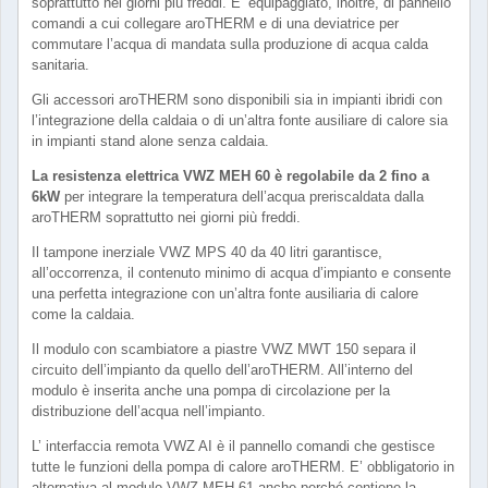
soprattutto nei giorni più freddi. E’ equipaggiato, inoltre, di pannello
comandi a cui collegare aroTHERM e di una deviatrice per
commutare l’acqua di mandata sulla produzione di acqua calda
sanitaria.
Gli accessori aroTHERM sono disponibili sia in impianti ibridi con
l’integrazione della caldaia o di un’altra fonte ausiliare di calore sia
in impianti stand alone senza caldaia.
La resistenza elettrica VWZ MEH 60 è regolabile da 2 fino a
6kW
per integrare la temperatura dell’acqua preriscaldata dalla
aroTHERM soprattutto nei giorni più freddi.
Il tampone inerziale VWZ MPS 40 da 40 litri garantisce,
all’occorrenza, il contenuto minimo di acqua d’impianto e consente
una perfetta integrazione con un’altra fonte ausiliaria di calore
come la caldaia.
Il modulo con scambiatore a piastre VWZ MWT 150 separa il
circuito dell’impianto da quello dell’aroTHERM. All’interno del
modulo è inserita anche una pompa di circolazione per la
distribuzione dell’acqua nell’impianto.
L’ interfaccia remota VWZ AI è il pannello comandi che gestisce
tutte le funzioni della pompa di calore aroTHERM. E’ obbligatorio in
alternativa al modulo VWZ MEH 61 anche perché contiene la