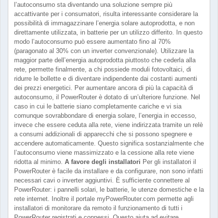
l’autoconsumo sta diventando una soluzione sempre più
accattivante per i consumatori, risulta interessante considerare la
possibilità di immagazzinare l’energia solare autoprodotta, e non
direttamente utilizzata, in batterie per un utilizzo differito. In questo
modo l’autoconsumo può essere aumentato fino al 70%
(paragonato al 30% con un inverter convenzionale). Utilizzare la
maggior parte dell’energia autoprodotta piuttosto che cederla alla
rete, permette finalmente, a chi possiede moduli fotovoltaici, di
ridurre le bollette e di diventare indipendente dai costanti aumenti
dei prezzi energetici. Per aumentare ancora di più la capacità di
autoconsumo, il PowerRouter è dotato di un’ulteriore funzione. Nel
caso in cui le batterie siano completamente cariche e vi sia
comunque sovrabbondare di energia solare, l’energia in eccesso,
invece che essere ceduta alla rete, viene indirizzata tramite un relè
a consumi addizionali di apparecchi che si possono spegnere e
accendere automaticamente. Questo significa sostanzialmente che
l’autoconsumo viene massimizzato e la cessione alla rete viene
ridotta al minimo.
A favore degli installatori
Per gli installatori il
PowerRouter è facile da installare e da configurare, non sono infatti
necessari cavi o inverter aggiuntivi. È sufficiente connettere al
PowerRouter: i pannelli solari, le batterie, le utenze domestiche e la
rete internet. Inoltre il portale myPowerRouter.com permette agli
installatori di monitorare da remoto il funzionamento di tutti i
PowerRouter registrati e connessi. Questo aiuta ad evitare