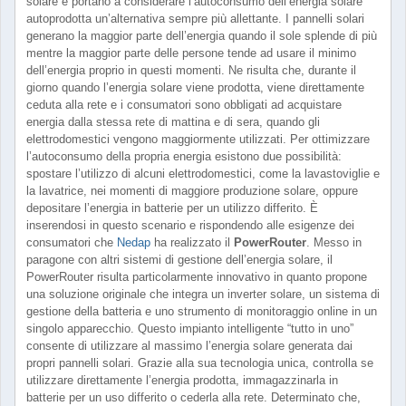
solare e portano a considerare l’autoconsumo dell’energia solare
autoprodotta un’alternativa sempre più allettante. I pannelli solari
generano la maggior parte dell’energia quando il sole splende di più
mentre la maggior parte delle persone tende ad usare il minimo
dell’energia proprio in questi momenti. Ne risulta che, durante il
giorno quando l’energia solare viene prodotta, viene direttamente
ceduta alla rete e i consumatori sono obbligati ad acquistare
energia dalla stessa rete di mattina e di sera, quando gli
elettrodomestici vengono maggiormente utilizzati. Per ottimizzare
l’autoconsumo della propria energia esistono due possibilità:
spostare l’utilizzo di alcuni elettrodomestici, come la lavastoviglie e
la lavatrice, nei momenti di maggiore produzione solare, oppure
depositare l’energia in batterie per un utilizzo differito. È
inserendosi in questo scenario e rispondendo alle esigenze dei
consumatori che
Nedap
ha realizzato il
PowerRouter
. Messo in
paragone con altri sistemi di gestione dell’energia solare, il
PowerRouter risulta particolarmente innovativo in quanto propone
una soluzione originale che integra un inverter solare, un sistema di
gestione della batteria e uno strumento di monitoraggio online in un
singolo apparecchio. Questo impianto intelligente “tutto in uno”
consente di utilizzare al massimo l’energia solare generata dai
propri pannelli solari. Grazie alla sua tecnologia unica, controlla se
utilizzare direttamente l’energia prodotta, immagazzinarla in
batterie per un uso differito o cederla alla rete. Determinato che,