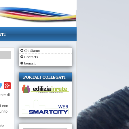
NTI
Chi Siamo
Contacts
bema.it
PORTALI COLLEGATI
ente di
ci con
unito
rie