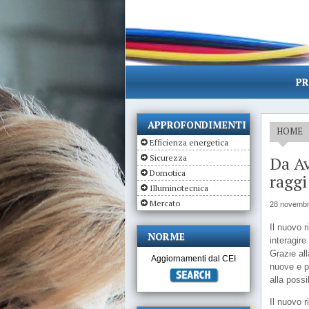
PR
APPROFONDIMENTI
HOME
Efficienza energetica
Sicurezza
Da Av
Domotica
raggi
Illuminotecnica
Mercato
28 novembr
Il nuovo r
NORME
interagire
Grazie al
Aggiornamenti dal CEI
nuove e pi
alla possi
Il nuovo r