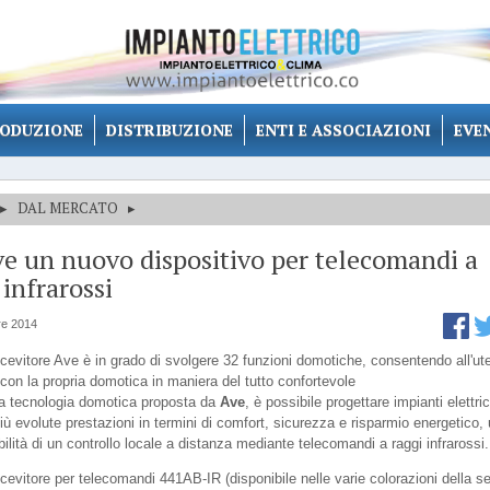
ODUZIONE
DISTRIBUZIONE
ENTI E ASSOCIAZIONI
EVE
▸
DAL MERCATO
▸
e un nuovo dispositivo per telecomandi a
 infrarossi
e 2014
icevitore Ave è in grado di svolgere 32 funzioni domotiche, consentendo all'ut
 con la propria domotica in maniera del tutto confortevole
la tecnologia domotica proposta da
Ave
, è possibile progettare impianti elettri
ù evolute prestazioni in termini di comfort, sicurezza e risparmio energetico, 
bilità di un controllo locale a distanza mediante telecomandi a raggi infrarossi.
icevitore per telecomandi 441AB-IR (disponibile nelle varie colorazioni della se