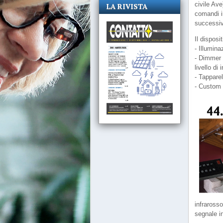
civile Av
LA RIVISTA
comandi in
successiv
Il disposi
- Illumina
- Dimmer 
livello di
- Tappare
- Custom 
infraross
segnale i