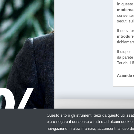
In quest
moderna
consenten
seduti su
Il ricevit
introdurr
richiamar
Il dispos
da parete 
Touch, Li
Aziende c
Questo sito o gli strumenti terzi da questo utilizzat
© Copyright 2026. Impianto Elettrico - N.ro I
più o negare il consenso a tutti o ad alcuni cooki
navigazione in altra maniera, acconsenti all’uso de