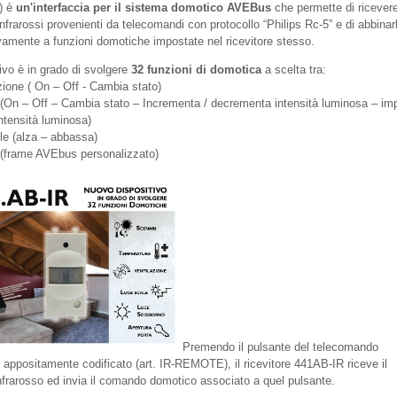
e) è
un'interfaccia per il sistema domotico AVEBus
che permette di ricever
frarossi provenienti da telecomandi con protocollo “Philips Rc-5” e di abbinarl
amente a funzioni domotiche impostate nel ricevitore stesso.
tivo è in grado di svolgere
32 funzioni di domotica
a scelta tra:
zione ( On – Off - Cambia stato)
(On – Off – Cambia stato – Incrementa / decrementa intensità luminosa – im
 intensità luminosa)
lle (alza – abbassa)
(frame AVEbus personalizzato)
Premendo il pulsante del telecomando
o appositamente codificato (art. IR-REMOTE), il ricevitore 441AB-IR riceve il
nfrarosso ed invia il comando domotico associato a quel pulsante.