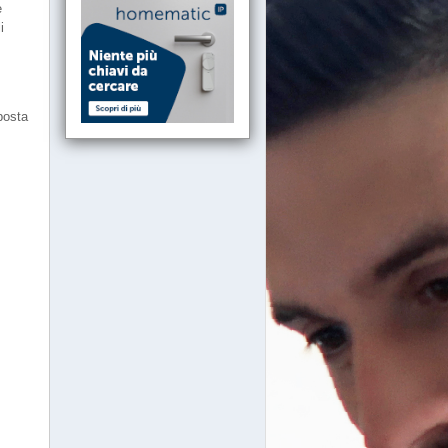
e
i
posta