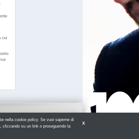
e
ente
 cui
porto
omus
rate nella cookie policy. Se vuoi saperne di
X
re elettrico con tutte le novità sul settore
a, cliccando su un link o proseguendo la
antistica.