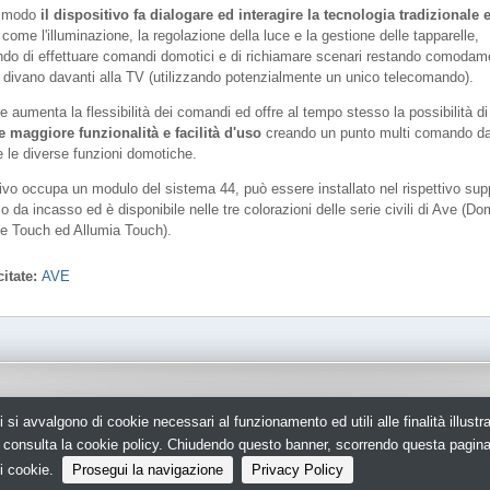
o modo
il dispositivo fa dialogare ed interagire la tecnologia tradizionale 
come l'illuminazione, la regolazione della luce e la gestione delle tapparelle,
do di effettuare comandi domotici e di richiamare scenari restando comodam
l divano davanti alla TV (utilizzando potenzialmente un unico telecomando).
ore aumenta la flessibilità dei comandi ed offre al tempo stesso la possibilità di
e maggiore funzionalità e facilità d'uso
creando un punto multi comando da
e le diverse funzioni domotiche.
itivo occupa un modulo del sistema 44, può essere installato nel rispettivo sup
o da incasso ed è disponibile nelle tre colorazioni delle serie civili di Ave (D
fe Touch ed Allumia Touch).
itate:
AVE
i si avvalgono di cookie necessari al funzionamento ed utili alle finalità illust
scrizione ROC 5836 -
Privacy policy
Il portale per l'elettricistia e l' installato
e, consulta la cookie policy. Chiudendo questo banner, scorrendo questa pagin
dell'elettronica, della domotica e dell'impi
i cookie.
Prosegui la navigazione
Privacy Policy