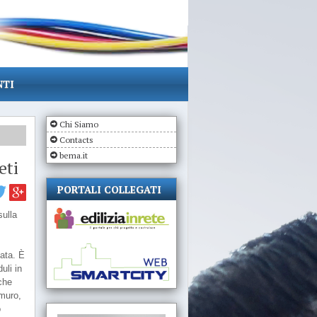
NTI
Chi Siamo
Contacts
bema.it
eti
PORTALI COLLEGATI
sulla
ata. È
uli in
che
 muro,
o