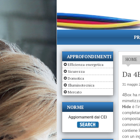
PR
APPROFONDIMENTI
HOME
Efficienza energetica
Sicurezza
Da 4B
Domotica
31 maggio 
Illuminotecnica
Mercato
4Box ha r
mimetizza
NORME
Hide
è l’
completam
Aggiornamenti dal CEI
composta 
commercio
contiene l
con un in