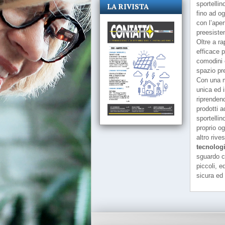
sportelli
LA RIVISTA
fino ad og
con l’aper
preesiste
Oltre a r
efficace p
comodini e
spazio pre
Con una m
unica ed i
riprendend
prodotti a
sportellin
proprio og
altro rive
tecnolog
sguardo cu
piccoli, e
sicura ed 