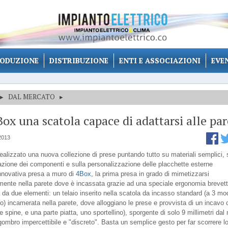
ODUZIONE
DISTRIBUZIONE
ENTI E ASSOCIAZIONI
EVE
▸
DAL MERCATO
▸
ox una scatola capace di adattarsi alle par
2013
ealizzato una nuova collezione di prese puntando tutto su materiali semplici, 
zione dei componenti e sulla personalizzazione delle placchette esterne
innovativa presa a muro di
4Box
, la prima presa in grado di mimetizzarsi
ente nella parete dove è incassata grazie ad una speciale ergonomia brevett
da due elementi: un telaio inserito nella scatola da incasso standard (a 3 mod
) incamerata nella parete, dove alloggiano le prese e provvista di un incavo 
e spine, e una parte piatta, uno sportellino), sporgente di solo 9 millimetri dal
gombro impercettibile e "discreto". Basta un semplice gesto per far scorrere l