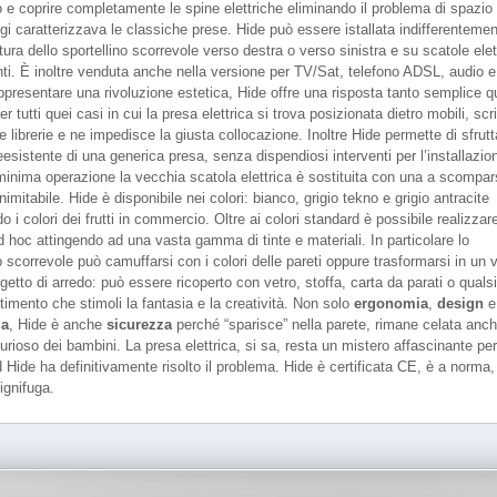
no e coprire completamente le spine elettriche eliminando il problema di spazio
gi caratterizzava le classiche prese. Hide può essere istallata indifferenteme
tura dello sportellino scorrevole verso destra o verso sinistra e su scatole elet
nti. È inoltre venduta anche nella versione per TV/Sat, telefono ADSL, audio e
appresentare una rivoluzione estetica, Hide offre una risposta tanto semplice 
er tutti quei casi in cui la presa elettrica si trova posizionata dietro mobili, scr
 librerie e ne impedisce la giusta collocazione. Inoltre Hide permette di sfrutt
esistente di una generica presa, senza dispendiosi interventi per l’installazio
inima operazione la vecchia scatola elettrica è sostituita con una a scompar
nimitabile. Hide è disponibile nei colori: bianco, grigio tekno e grigio antracite
o i colori dei frutti in commercio. Oltre ai colori standard è possibile realizzar
d hoc attingendo ad una vasta gamma di tinte e materiali. In particolare lo
o scorrevole può camuffarsi con i colori delle pareti oppure trasformarsi in un 
getto di arredo: può essere ricoperto con vetro, stoffa, carta da parati o quals
stimento che stimoli la fantasia e la creatività. Non solo
ergonomia
,
design
e
ia
, Hide è anche
sicurezza
perché “sparisce” nella parete, rimane celata anch
rioso dei bambini. La presa elettrica, si sa, resta un mistero affascinante per
d Hide ha definitivamente risolto il problema. Hide è certificata CE, è a norma,
ignifuga.