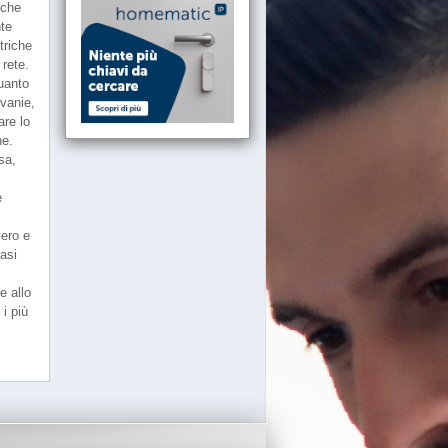
 che
nte
triche
 rete.
quanto
ivanie,
are lo
ne.
sa,
e
vero e
iasi
e allo
 i più