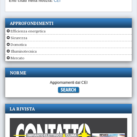
Enti citati nella notizia:
CEI
APPROFONDIMENTI
Efficienza energetica
Sicurezza
Domotica
Illuminotecnica
Mercato
NORME
Aggiornamenti dal CEI
LA RIVISTA