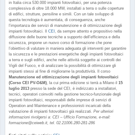
in Italia circa 530.000 impianti fotovoltaici, per una potenza
complessiva di oltre 18.000 MW, installati a terra o sulle coperture
di edifici, strutture, pensiline e simili. Con un tale sviluppo di
questa tecnologia è aumentata, di conseguenza, anche
l’importanza dei servizi di manutenzione e di ottimizzazione degli
impianti fotovoltaici. Il
CEI
, da sempre attento e propositivo nella
diffusione delle buone tecniche a supporto dell’efficienza e della
sicurezza, propone un nuovo corso di formazione che pone
l’obiettivo di valutare in maniera adeguata gli interventi per garantire
la sicurezza e le prestazioni energetiche degli impianti fotovoltaici
a terra e sugli edifici, anche nelle attività soggette ai controlli dei
Vigili del Fuoco, e di analizzare la possibilità di ottimizzare gli
impianti stessi al fine di migliorarne la produttività. Il corso
Manutenzione ed ottimizzazione degli impianti fotovoltaici
(Corso CEI PV-O&M)
, la cui prima edizione si terrà a Milano il
15
luglio 2013
presso la sede del CEI, è indirizzato a installatori,
tecnici, operatori coinvolti nella gestione tecnico-funzionale degli
impianti fotovoltaici, responsabili delle imprese di servizi di
Operation and Maintenance e professionisti incaricati della
valutazione di impianti fotovoltaici già realizzati.
Per ulteriori
informazioni rivolgersi a: CEI – Ufficio Formazione, e-mail:
formazione@ceiweb.it, tel. 02.21006.280-281-286