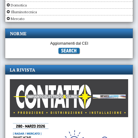
Domotica
Illuminotecnica
Mercato
NORME
Aggiornamenti dal CEI
LA RIVISTA