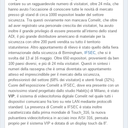
contare su un ragguardevole numero di visitatori, oltre 24 mila, che
hanno avuto l’occasione di conoscere tutte le novità di mercato
presso gli stand di circa 1000 espositori leader del settore
sicurezza. Tra questi ovviamente non mancava Comelit, che oltre
ad aver registrato una personale crescita dei visitatori, ha avuto
inoltre il grande privilegio di essere presente all’interno dello stand
ADI, il più grande distributore americano di materiale per la
sicurezza con oltre 200 punti vendita su tutto il territorio
statunitense. Altro appuntamento di rilievo è stato quello della fiera
internazionale della sicurezza di Birmingham,
IFSEC
, che si è
svolta dal 13 al 16 maggio. Oltre 650 espositori, provenienti da ben
100 paesi diversi, e più di 24 mila visitatori. Questi in sintesi i
numeri della rassegna che è ormai diventata un appuntamento
atteso ed imprescindibile per il mercato della sicurezza,
professionisti del settore (68% dei visitatori) e utenti finali (32%).
Cuore dell’esposizione Comelit a IFSEC, dove era presente con un
nuovissimo stand progettato dallo studio Habit(s) di Milano, è stato
VIP
, il sistema di videocitofonia digitale Comelit nel quale tutti i
dispositivi comunicano fra loro su rete LAN mediante protocolli
standard. La presenza di Comelit a IFSEC è stata inoltre
caratterizzata dalla prima mondiale di Touch_316, la nuova
pulsantiera videocitofonica in acciaio inox AISI 316, pensata
proprio per il sistema VIP e dotata di un display touch da 8”.