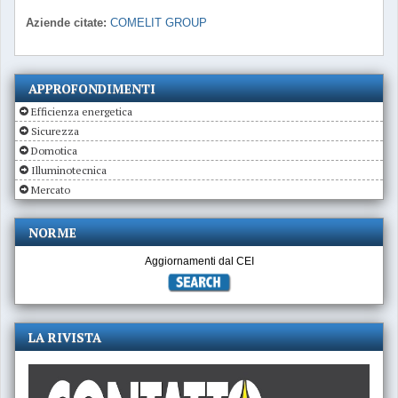
Aziende citate:
COMELIT GROUP
APPROFONDIMENTI
Efficienza energetica
Sicurezza
Domotica
Illuminotecnica
Mercato
NORME
Aggiornamenti dal CEI
LA RIVISTA