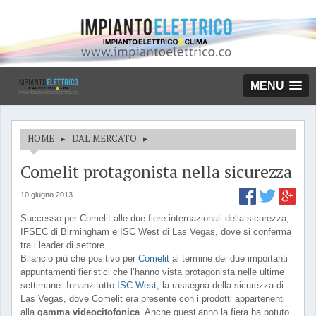
MENU
HOME
▸
DAL MERCATO
▸
Comelit protagonista nella sicurezza
10 giugno 2013
Successo per Comelit alle due fiere internazionali della sicurezza,
IFSEC di Birmingham e ISC West di Las Vegas, dove si conferma
tra i leader di settore
Bilancio più che positivo per
Comelit
al termine dei due importanti
appuntamenti fieristici che l’hanno vista protagonista nelle ultime
settimane. Innanzitutto
ISC West
, la rassegna della sicurezza di
Las Vegas, dove Comelit era presente con i prodotti appartenenti
alla
gamma videocitofonica
. Anche quest’anno la fiera ha potuto