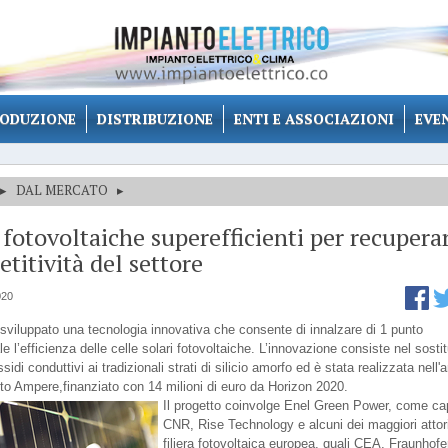
ODUZIONE
DISTRIBUZIONE
ENTI E ASSOCIAZIONI
EVE
▸
DAL MERCATO
▸
 fotovoltaiche superefficienti per recupera
titività del settore
020
viluppato una tecnologia innovativa che consente di innalzare di 1 punto
e l’efficienza delle celle solari fotovoltaiche. L’innovazione consiste nel sostit
ossidi conduttivi ai tradizionali strati di silicio amorfo ed è stata realizzata nell'
tto Ampere,finanziato con 14 milioni di euro da Horizon 2020.
Il progetto coinvolge Enel Green Power, come cap
CNR, Rise Technology e alcuni dei maggiori attori
filiera fotovoltaica europea, quali CEA, Fraunhofe