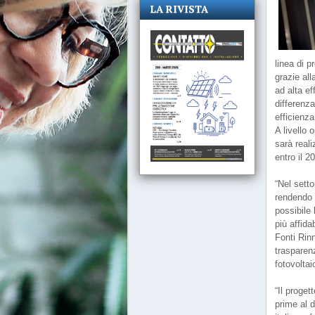
LA RIVISTA
linea di 
grazie all
ad alta e
differenza
efficienza
A livello 
sarà real
entro il 
“Nel setto
rendendo l
possibile
più affida
Fonti Rinn
trasparen
fotovoltai
“Il proget
prime al d