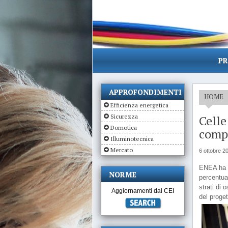
PR
APPROFONDIMENTI
HOME
Efficienza energetica
Sicurezza
Celle
Domotica
compe
Illuminotecnica
Mercato
6 ottobre 2
ENEA ha s
NORME
percentual
strati di 
Aggiornamenti dal CEI
del proge