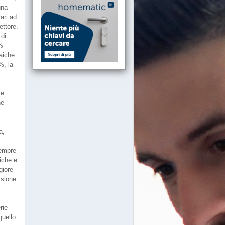
una
lari ad
ettore.
 di
5%
taiche
%, la
se
he
a,
sempre
aiche e
giore
rsione
rie
quello