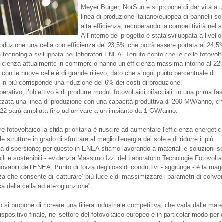
Meyer Burger, NorSun e si propone di dar vita a 
linea di produzione italiano/europea di pannelli so
alta efficienza, recuperando la competitività nel s
All'interno del progetto è stata sviluppata a livello
produzione una cella con efficienza del 23,5% che potrà essere portata al 24,
a tecnologia sviluppata nei laboratori ENEA. Tenuto conto che le celle fotovol
fficienza attualmente in commercio hanno un’efficienza massima intorno al 22
 con le nuove celle è di grande rilievo, dato che a ogni punto percentuale di
 in più corrisponde una riduzione del 6% dei costi di produzione.
operativo, l’obiettivo è di produrre moduli fotovoltaici bifacciali: in una prima fa
izzata una linea di produzione con una capacità produttiva di 200 MW/anno, c
2022 sarà ampliata fino ad arrivare a un impianto da 1 GW/anno.
re fotovoltaico la sfida prioritaria è riuscire ad aumentare l'efficienza energetic
e strutture in grado di sfruttare al meglio l'energia del sole e di ridurre il più
 la dispersione; per questo in ENEA stiamo lavorando a materiali e soluzioni 
bili e sostenibili - evidenzia Massimo Izzi del Laboratorio Tecnologie Fotovolt
ovabili dell’ENEA. Punto di forza degli ossidi conduttivi - aggiunge - è la mag
za che consente di ‘catturare’ più luce e di massimizzare i parametri di conve
ca della cella ad eterogiunzione”.
to si propone di ricreare una filiera industriale competitiva, che vada dalle mate
ispositivo finale, nel settore del fotovoltaico europeo e in particolar modo per 