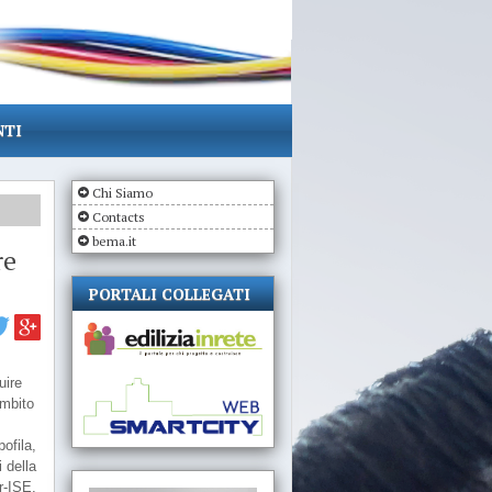
NTI
Chi Siamo
Contacts
bema.it
re
PORTALI COLLEGATI
uire
ambito
ofila,
 della
r-ISE,