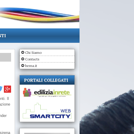
NTI
Chi Siamo
Contacts
bema.it
PORTALI COLLEGATI
ti. Il
lazione
ù
nder
 sirena