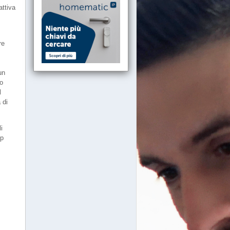
attiva
re
un
do
l
 di
i
op