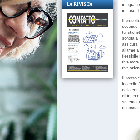
LA RIVISTA
integrata 
in caso di
Il prodott
secondo la
turistich
sonora all
assicura i
allarme a
flessibil
rivelatore
rivelazion
Il basso 
incendio (
della cent
all’intern
sistema, c
necessarie