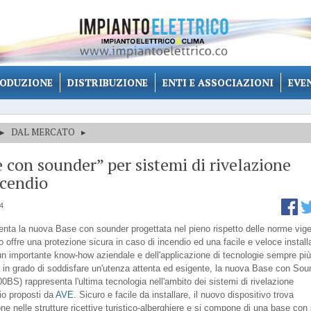
ODUZIONE
DISTRIBUZIONE
ENTI E ASSOCIAZIONI
EVE
▸
DAL MERCATO
▸
 con sounder” per sistemi di rivelazione
ncendio
14
nta la nuova Base con sounder progettata nel pieno rispetto delle norme vigen
o offre una protezione sicura in caso di incendio ed una facile e veloce instal
 un importante know-how aziendale e dell'applicazione di tecnologie sempre pi
 in grado di soddisfare un'utenza attenta ed esigente, la nuova Base con Sou
0BS) rappresenta l'ultima tecnologia nell'ambito dei sistemi di rivelazione
io proposti da
AVE
. Sicuro e facile da installare, il nuovo dispositivo trova
ne nelle strutture ricettive turistico-alberghiere e si compone di una base con