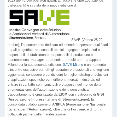
2013 (ben 6.500 operatori qualificati accorsi e oltre 180 aziende
partecipanti) e in vista della nuova edizione di
SAVE (Verona 28-29
ottobre), l’appuntamento dedicato ad aziende e operatori qualificati
- quali progettisti, responsabili tecnici, ingegneri, impiantisti e
responsabili di stabilimento, responsabili di produzione e
manutenzione, manager, strumentisti, e molti altri - fa tappa a
Milano per la sua seconda edizione.
SAVE Milano
è un momento
d’incontro esclusivo per tutti gli operatori professionali che vogliono
aggiornarsi, conoscere e condividere le migliori strategie, soluzioni
e applicazioni specifiche per i differenti mercati industriali, ed
entrare in contatto con i principali protagonisti del mondo della
strumentazione, dell’automazione e della sensoristica.
L'appuntamento è organizzato da
EIOM
con il patrocinio di
GISI
(Associazione Imprese Italiane di Strumentazione),
la
consolidata collaborazione di
ANIPLA (Associazione Nazionale
Italiana per l’Automazione),
oltre che di
Fortronic
e di tutti i
collaudati partner della manifestazione.