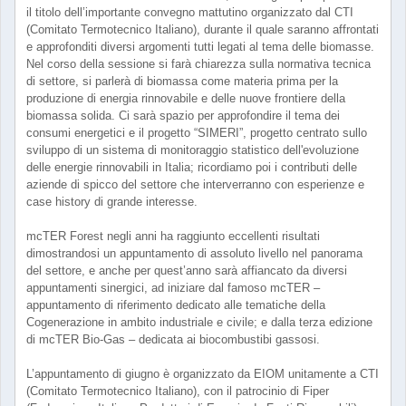
il titolo dell’importante convegno mattutino organizzato dal CTI
(Comitato Termotecnico Italiano), durante il quale saranno affrontati
e approfonditi diversi argomenti tutti legati al tema delle biomasse.
Nel corso della sessione si farà chiarezza sulla normativa tecnica
di settore, si parlerà di biomassa come materia prima per la
produzione di energia rinnovabile e delle nuove frontiere della
biomassa solida. Ci sarà spazio per approfondire il tema dei
consumi energetici e il progetto “SIMERI”, progetto centrato sullo
sviluppo di un sistema di monitoraggio statistico dell'evoluzione
delle energie rinnovabili in Italia; ricordiamo poi i contributi delle
aziende di spicco del settore che interverranno con esperienze e
case history di grande interesse.
mcTER Forest negli anni ha raggiunto eccellenti risultati
dimostrandosi un appuntamento di assoluto livello nel panorama
del settore, e anche per quest’anno sarà affiancato da diversi
appuntamenti sinergici, ad iniziare dal famoso mcTER –
appuntamento di riferimento dedicato alle tematiche della
Cogenerazione in ambito industriale e civile; e dalla terza edizione
di mcTER Bio-Gas – dedicata ai biocombustibi gassosi.
L’appuntamento di giugno è organizzato da EIOM unitamente a CTI
(Comitato Termotecnico Italiano), con il patrocinio di Fiper