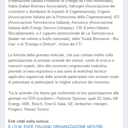
(Federazione Italiana Produttori di Energia da Fonti Rinnovabili),
Itabia (Italian Biomass Association), Italcogen (Associazione dei
costruttori e distributori di impianti di Cogenerazione), Cogena
(Associazione Italiana per la Promozione della Cogenerazione), ATI
(Associazione Termotecnica Italiana), Assoesco (Associazione
Italiana delle Energy Service Company), CRI (Centro Italiano
Riscaldamento), e il supporto promozionale de La Termotecnica
(leader nel settore a livello nazionale), della “Guida Biomasse - Bio-
Gas” e di “Energia e Dintorni”, rivista del CTI.
La formula della giornata verticale, che può contare inoltre sulla
partecipazione di primarie aziende del settore, centri di ricerca e
massimi esperti, oltre alla sessione congressuale mattutina,
prevede un’area espositiva e una serie di workshop tecnico-
applicativi organizzati dalle aziende partecipanti che avranno modo
di presentare ai partecipanti le migliori soluzioni del momento.
Tra le aziende che hanno già confermato la loro partecipazione alle
giornate mcTER ricordiamo i Platinum Sponsor, quali 2G Italia, AB
Energy, ABB, Bosch, Ener-G Italia, GE Jenbacher, Intergen,
Progeco, Ranieri Tonissi.
Enti citati nella notizia:
E.I.O.M. ENTE ITALIANO ORGANIZZAZIONE MOSTRE