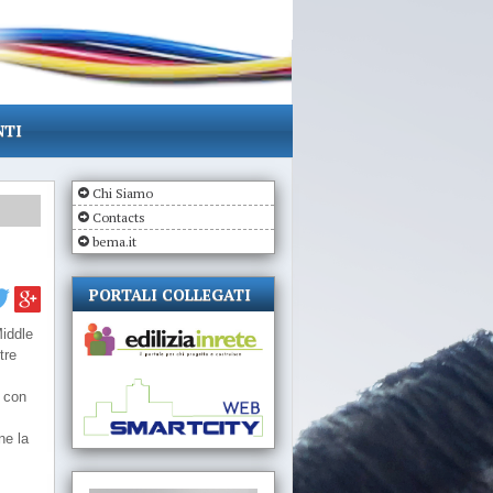
NTI
Chi Siamo
Contacts
bema.it
PORTALI COLLEGATI
Middle
tre
, con
e la