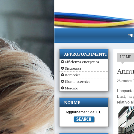
PR
APPROFONDIMENTI
HOME
Efficienza energetica
Sicurezza
Annua
Domotica
26 ottobre 
Illuminotecnica
Mercato
L’appuntam
East, ha 
NORME
relativo a
Aggiornamenti dal CEI