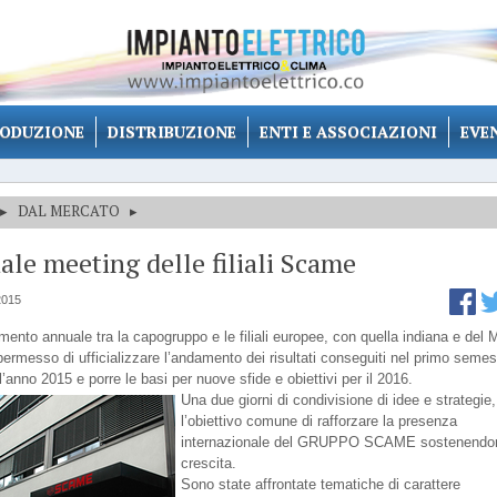
ODUZIONE
DISTRIBUZIONE
ENTI E ASSOCIAZIONI
EVE
▸
DAL MERCATO
▸
le meeting delle filiali Scame
2015
ento annuale tra la capogruppo e le filiali europee, con quella indiana e del 
permesso di ufficializzare l’andamento dei risultati conseguiti nel primo semes
ll’anno 2015 e porre le basi per nuove sfide e obiettivi per il 2016.
Una due giorni di condivisione di idee e strategie
l’obiettivo comune di rafforzare la presenza
internazionale del GRUPPO SCAME sostenendon
crescita.
Sono state affrontate tematiche di carattere