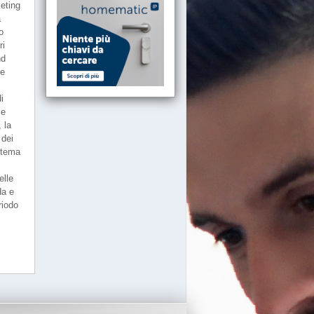
eting
a
o
ri
nd
te
i
ie
 la
 dei
stema
elle
da e
riodo