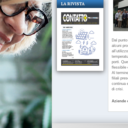
LA RIVISTA
Dal punto 
alcuni pr
all’utiliz
temperatur
porti. Qu
flessibil
Al termine
filiali pr
continua 
di crisi.
Aziende c