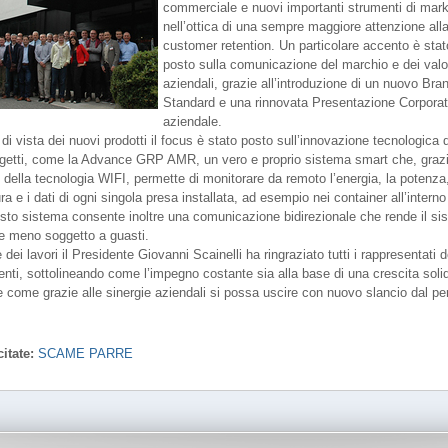
commerciale e nuovi importanti strumenti di mark
nell’ottica di una sempre maggiore attenzione all
customer retention. Un particolare accento è stat
posto sulla comunicazione del marchio e dei valo
aziendali, grazie all’introduzione di un nuovo Bra
Standard e una rinnovata Presentazione Corpora
aziendale.
di vista dei nuovi prodotti il focus è stato posto sull’innovazione tecnologica d
ogetti, come la Advance GRP AMR, un vero e proprio sistema smart che, graz
zo della tecnologia WIFI, permette di monitorare da remoto l’energia, la potenza,
a e i dati di ogni singola presa installata, ad esempio nei container all’interno
esto sistema consente inoltre una comunicazione bidirezionale che rende il si
e e meno soggetto a guasti.
 dei lavori il Presidente Giovanni Scainelli ha ringraziato tutti i rappresentati d
esenti, sottolineando come l’impegno costante sia alla base di una crescita soli
e come grazie alle sinergie aziendali si possa uscire con nuovo slancio dal pe
itate:
SCAME PARRE