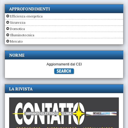
APPROFONDIMENTI
Efficienza energetica
Sicurezza
Domotica
Illuminotecnica
Mercato
NORME
Aggiornamenti dal CEI
LA RIVISTA