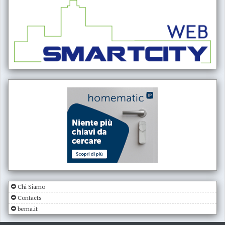
Chi Siamo
Contacts
bema.it