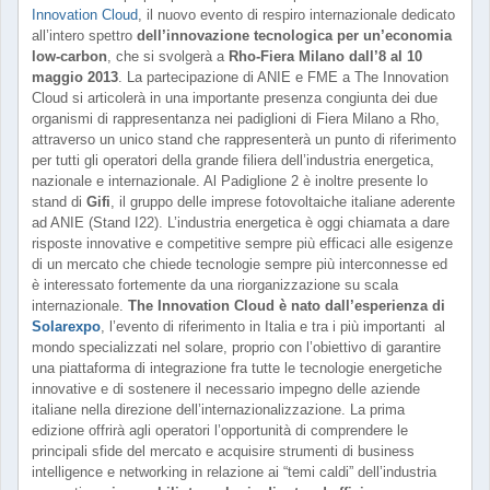
Innovation Cloud
, il nuovo evento di respiro internazionale dedicato
all’intero spettro
dell’innovazione tecnologica per un’economia
low-carbon
, che si svolgerà a
Rho-Fiera Milano dall’8 al 10
maggio 2013
. La partecipazione di ANIE e FME a The Innovation
Cloud si articolerà in una importante presenza congiunta dei due
organismi di rappresentanza nei padiglioni di Fiera Milano a Rho,
attraverso un unico stand che rappresenterà un punto di riferimento
per tutti gli operatori della grande filiera dell’industria energetica,
nazionale e internazionale. Al Padiglione 2 è inoltre presente lo
stand di
Gifi
, il gruppo delle imprese fotovoltaiche italiane aderente
ad ANIE (Stand I22). L’industria energetica è oggi chiamata a dare
risposte innovative e competitive sempre più efficaci alle esigenze
di un mercato che chiede tecnologie sempre più interconnesse ed
è interessato fortemente da una riorganizzazione su scala
internazionale.
The Innovation Cloud è nato dall’esperienza di
Solarexpo
, l’evento di riferimento in Italia e tra i più importanti al
mondo specializzati nel solare, proprio con l’obiettivo di garantire
una piattaforma di integrazione fra tutte le tecnologie energetiche
innovative e di sostenere il necessario impegno delle aziende
italiane nella direzione dell’internazionalizzazione. La prima
edizione offrirà agli operatori l’opportunità di comprendere le
principali sfide del mercato e acquisire strumenti di business
intelligence e networking in relazione ai “temi caldi” dell’industria