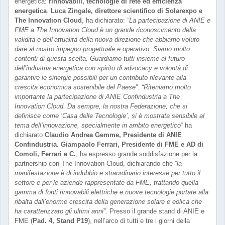
energetica:
rinnovabili, tecnologie di rete ed efficienza
energetica
.
Luca Zingale, direttore scientifico di Solarexpo e
The Innovation Cloud
, ha dichiarato:
“La partecipazione di ANIE e
FME a The Innovation Cloud è un grande riconoscimento della
validità e dell’attualità della nuova direzione che abbiamo voluto
dare al nostro impegno progettuale e operativo. Siamo molto
contenti di questa scelta. Guardiamo tutti insieme al futuro
dell’industria energetica con spirito di advocacy e volontà di
garantire le sinergie possibili per un contributo rilevante alla
crescita economica sostenibile del Paese”
.
“Riteniamo molto
importante la partecipazione di ANIE Confindustria a The
Innovation Cloud. Da sempre, la nostra Federazione, che si
definisce come ‘Casa delle Tecnologie’, si è mostrata sensibile al
tema dell’innovazione, specialmente in ambito energetico”
ha
dichiarato
Claudio Andrea Gemme, Presidente di ANIE
Confindustria.
Giampaolo Ferrari, Presidente di FME e AD di
Comoli, Ferrari e C.
, ha espresso grande soddisfazione per la
partnership con The Innovation Cloud, dichiarando che
“la
manifestazione è di indubbio e straordinario interesse per tutto il
settore e per le aziende rappresentate da FME, trattando quella
gamma di fonti rinnovabili elettriche e nuove tecnologie portate alla
ribalta dall’enorme crescita della generazione solare e eolica che
ha caratterizzato gli ultimi anni”
. Presso il grande stand di ANIE e
FME (
Pad. 4, Stand P19
), nell’arco di tutti e tre i giorni della