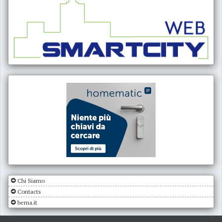
Chi Siamo
Contacts
bema.it