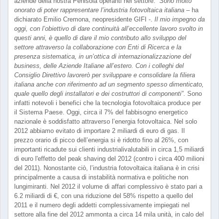
aziende della nostra Penisola operanti nel settore.
“Sono molto
onorato di poter rappresentare l’industria fotovoltaica italiana
– ha
dichiarato Emilio Cremona, neopresidente GIFI -.
Il mio impegno da
oggi, con l’obiettivo di dare continuità all’eccellente lavoro svolto in
questi anni, è quello di dare il mio contributo allo sviluppo del
settore attraverso la collaborazione con Enti di Ricerca e la
presenza sistematica, in un’ottica di internazionalizzazione del
business, delle Aziende Italiane all’estero. Con i colleghi del
Consiglio Direttivo lavorerò per sviluppare e consolidare la filiera
italiana anche con riferimento ad un segmento spesso dimenticato,
quale quello degli installatori e dei costruttori di componenti”
. Sono
infatti notevoli i benefici che la tecnologia fotovoltaica produce per
il Sistema Paese. Oggi, circa il 7% del fabbisogno energetico
nazionale è soddisfatto attraverso l’energia fotovoltaica. Nel solo
2012 abbiamo evitato di importare 2 miliardi di euro di gas. Il
prezzo orario di picco dell’energia si è ridotto fino al 26%, con
importanti ricadute sui clienti industrialivalutabili in circa 1,5 miliardi
di euro l'effetto del peak shaving del 2012 (contro i circa 400 milioni
del 2011). Nonostante ciò, l’industria fotovoltaica italiana è in crisi
principalmente a causa di instabilità normativa e politiche non
lungimiranti. Nel 2012 il volume di affari complessivo è stato pari a
6.2 miliardi di €, con una riduzione del 58% rispetto a quello del
2011 e il numero degli addetti complessivamente impiegati nel
settore alla fine del 2012 ammonta a circa 14 mila unità, in calo del