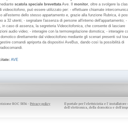
 mediante
scatola speciale brevettata
Ave. Il
monitor
, oltre a svolgere la cla
i videocitofono, può essere utilizzato per: - effettuare chiamate intercomunica
o o all'esterno dello stesso appartamento e, grazie alla funzione Rubrica, è pos
ino a 32 utenti; - segnalare l'assenza di persone all'interno dell'appartamento; -
, in caso di assenza, la segreteria Videocitofonica, che consente di lasciare
ioni audio video; - interagire con la termoregolazione domotica; - interagire c
o domotico direttamente dal videocitofono mediante gli scenari presenti sul to
gestire comandi apriporta da dispositivi AveBus, dando così la possibilità di
e radiocomandi.
itate:
AVE
scrizione ROC 5836 -
Privacy policy
Il portale per l'elettricistia e l' installato
dell'elettronica, della domotica e dell'impi