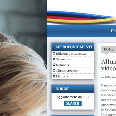
PR
APPROFONDIMENTI
HOME
Efficienza energetica
Sicurezza
Allum
Domotica
video
Illuminotecnica
Mercato
10 luglio 20
Il nuovo 
NORME
coordina 
Il videoci
Aggiornamenti dal CEI
interna c
anodizzat
le funzion
Una garanz