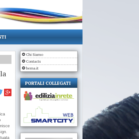
NTI
Chi Siamo
Contacts
bema.it
la
PORTALI COLLEGATI
ica
o
unisce
sign.
ttuata