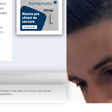
ssica
nti
sibile
on
uch
re elettrico con tutte le novità sul settore
antistica.