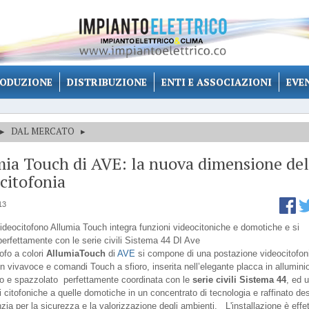
ODUZIONE
DISTRIBUZIONE
ENTI E ASSOCIAZIONI
EVE
▸
DAL MERCATO
▸
ia Touch di AVE: la nuova dimensione del
citofonia
13
videocitofono Allumia Touch integra funzioni videocitoniche e domotiche e si
perfettamente con le serie civili Sistema 44 DI Ave
tofo a colori
AllumiaTouch
di
AVE
si compone di una postazione videocitofon
on vivavoce e comandi Touch a sfioro, inserita nell’elegante placca in allumini
o e spazzolato perfettamente coordinata con le
serie civili Sistema 44
, ed 
i citofoniche a quelle domotiche in un concentrato di tecnologia e raffinato de
ia per la sicurezza e la valorizzazione degli ambienti. L'installazione è effe