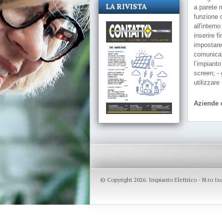
LA RIVISTA
a parete
funzione d
all'intern
inserire f
impostare
comunicaz
l’impiant
screen; - 
utilizzar
Aziende c
© Copyright 2026. Impianto Elettrico - N.ro I