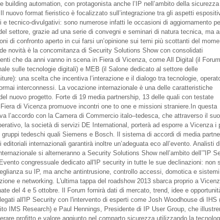
e building automation, con protagonista anche l’IP nell’ambito della sicurezza
 Il nuovo format fieristico è focalizzato sull’integrazione tra gli aspetti espositiv
i e tecnico-divulgativi: sono numerose infatti le occasioni di aggiornamento per
 del settore, grazie ad una serie di convegni e seminari di natura tecnica, ma 
ni di confronto aperto in cui farsi un’opinione sui temi più scottanti del mome
nde novità è la concomitanza di Security Solutions Show con consolidati
nti che da anni vanno in scena in Fiera di Vicenza, come All Digital (il Foru
ale sulle tecnologie digitali) e MEB (il Salone dedicato al settore delle
niture): una scelta che incentiva l’interazione e il dialogo tra tecnologie, operato
 ormai interconnessi. La vocazione internazionale è una delle caratteristiche
 del nuovo progetto. Forte di 19 media partnership, 13 delle quali con testate
, Fiera di Vicenza promuove incontri one to one e missioni straniere.In questa
 va l’accordo con la Camera di Commercio italo–tedesca, che attraverso il su
erativo, la società di servizi DE International, porterà ad esporre a Vicenza i 
i gruppi tedeschi quali Siemens e Bosch. Il sistema di accordi di media partne
 editoriali internazionali garantirà inoltre un’adeguata eco all’evento. Analisti d
nternazionale si alterneranno a Security Solutions Show nell’ambito dell’”IP S
Evento congressuale dedicato all'IP security in tutte le sue declinazioni: non 
eglianza su IP, ma anche antintrusione, controllo accessi, domotica e sistemi
ione e networking. L'ultima tappa del roadshow 2013 sbarca proprio a Vicen
nate del 4 e 5 ottobre. Il Forum fornirà dati di mercato, trend, idee e opportunit
legati all'IP Security con l'intervento di esperti come Josh Woodhouse di IHS 
ito IMS Research) e Paul Hennings, Presidente di IP User Group, che illustr
rare profitto e valore aggiunto nel comparto sicurezza utilizzando la tecnolog