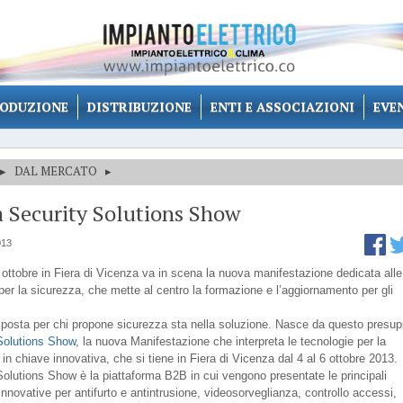
ODUZIONE
DISTRIBUZIONE
ENTI E ASSOCIAZIONI
EVE
▸
DAL MERCATO
▸
a Security Solutions Show
013
6 ottobre in Fiera di Vicenza va in scena la nuova manifestazione dedicata alle
per la sicurezza, che mette al centro la formazione e l’aggiornamento per gli
isposta per chi propone sicurezza sta nella soluzione. Nasce da questo presu
Solutions Show
, la nuova Manifestazione che interpreta le tecnologie per la
in chiave innovativa, che si tiene in Fiera di Vicenza dal 4 al 6 ottobre 2013.
Solutions Show è la piattaforma B2B in cui vengono presentate le principali
innovative per antifurto e antintrusione, videosorveglianza, controllo accessi,