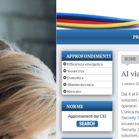
PR
APPROFONDIMENTI
HOME
Efficienza energetica
Sicurezza
Al vi
Domotica
1 ottobre 2
Illuminotecnica
Mercato
Dal 4 al 
soluzioni 
NORME
operatori
L'unica r
Aggiornamenti dal CEI
Security 
sicurezza 
Security 
soluzioni 