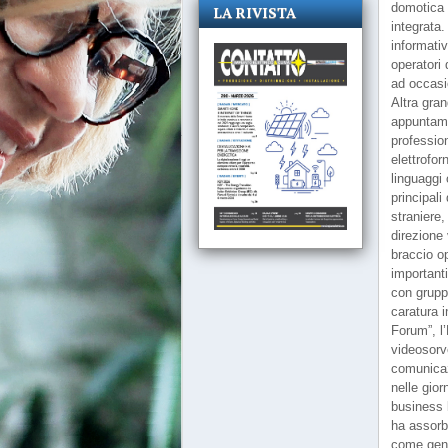
domotica 
LA RIVISTA
integrata.
informativ
operatori
ad occasio
Altra gra
appuntame
profession
elettrofor
linguaggi
principali
straniere
direzione
braccio op
important
con gruppi
caratura i
Forum”, l’
videosorv
comunicaz
nelle gior
business 
ha assorb
come gene