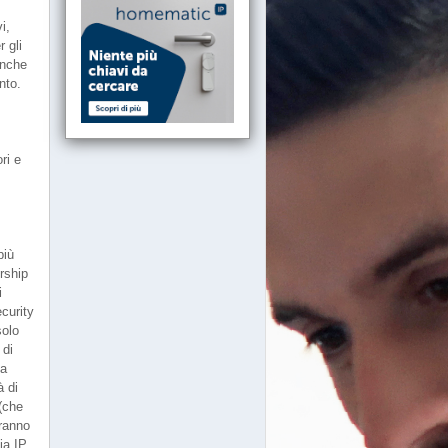
i,
 gli
anche
nto.
m
ri e
o
più
rship
i
ecurity
solo
 di
za
à di
(che
eranno
ia IP.