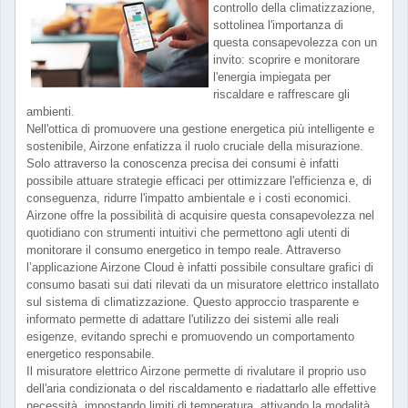
controllo della climatizzazione,
sottolinea l'importanza di
questa consapevolezza con un
invito: scoprire e monitorare
l'energia impiegata per
riscaldare e raffrescare gli
ambienti.
Nell'ottica di promuovere una gestione energetica più intelligente e
sostenibile, Airzone enfatizza il ruolo cruciale della misurazione.
Solo attraverso la conoscenza precisa dei consumi è infatti
possibile attuare strategie efficaci per ottimizzare l'efficienza e, di
conseguenza, ridurre l'impatto ambientale e i costi economici.
Airzone offre la possibilità di acquisire questa consapevolezza nel
quotidiano con strumenti intuitivi che permettono agli utenti di
monitorare il consumo energetico in tempo reale. Attraverso
l’applicazione Airzone Cloud è infatti possibile consultare grafici di
consumo basati sui dati rilevati da un misuratore elettrico installato
sul sistema di climatizzazione. Questo approccio trasparente e
informato permette di adattare l'utilizzo dei sistemi alle reali
esigenze, evitando sprechi e promuovendo un comportamento
energetico responsabile.
Il misuratore elettrico Airzone permette di rivalutare il proprio uso
dell'aria condizionata o del riscaldamento e riadattarlo alle effettive
necessità, impostando limiti di temperatura, attivando la modalità