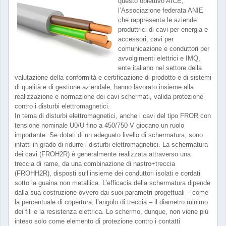
questo obiettivo AICE,
l’Associazione federata ANIE
che rappresenta le aziende
produttrici di cavi per energia e
accessori, cavi per
comunicazione e conduttori per
avvolgimenti elettrici e IMQ,
ente italiano nel settore della
valutazione della conformità e certificazione di prodotto e di sistemi
di qualità e di gestione aziendale, hanno lavorato insieme alla
realizzazione e normazione dei cavi schermati, valida protezione
contro i disturbi elettromagnetici.
In tema di disturbi elettromagnetici, anche i cavi del tipo FROR con
tensione nominale U0/U fino a 450/750 V giocano un ruolo
importante. Se dotati di un adeguato livello di schermatura, sono
infatti in grado di ridurre i disturbi elettromagnetici. La schermatura
dei cavi (FROH2R) è generalmente realizzata attraverso una
treccia di rame, da una combinazione di nastro+treccia
(FROHH2R), disposti sull’insieme dei conduttori isolati e cordati
sotto la guaina non metallica. L’efficacia della schermatura dipende
dalla sua costruzione ovvero dai suoi parametri progettuali – come
la percentuale di copertura, l’angolo di treccia – il diametro minimo
dei fili e la resistenza elettrica. Lo schermo, dunque, non viene più
inteso solo come elemento di protezione contro i contatti