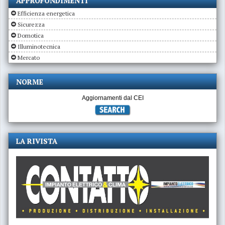
APPROFONDIMENTI
Efficienza energetica
Sicurezza
Domotica
Illuminotecnica
Mercato
NORME
Aggiornamenti dal CEI
LA RIVISTA