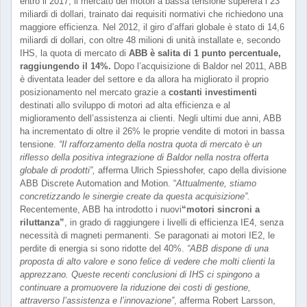
entro il 2017, il mercato dei motori a bassa tensione supererà i 23
miliardi di dollari, trainato dai requisiti normativi che richiedono una
maggiore efficienza. Nel 2012, il giro d’affari globale è stato di 14,6
miliardi di dollari, con oltre 48 milioni di unità installate e, secondo
IHS, la quota di mercato di
ABB è salita di 1 punto percentuale,
raggiungendo il 14%.
Dopo l’acquisizione di Baldor nel 2011, ABB
è diventata leader del settore e da allora ha migliorato il proprio
posizionamento nel mercato grazie a
costanti investimenti
destinati allo sviluppo di motori ad alta efficienza e al
miglioramento dell’assistenza ai clienti. Negli ultimi due anni, ABB
ha incrementato di oltre il 26% le proprie vendite di motori in bassa
tensione.
“Il rafforzamento della nostra quota di mercato è un
riflesso della positiva integrazione di Baldor nella nostra offerta
globale di prodotti”,
afferma Ulrich Spiesshofer, capo della divisione
ABB Discrete Automation and Motion. “
Attualmente, stiamo
concretizzando le sinergie create da questa acquisizione”.
Recentemente, ABB ha introdotto i nuovi
“motori sincroni a
riluttanza”
, in grado di raggiungere i livelli di efficienza IE4, senza
necessità di magneti permanenti. Se paragonati ai motori IE2, le
perdite di energia si sono ridotte del 40%.
“ABB dispone di una
proposta di alto valore e sono felice di vedere che molti clienti la
apprezzano. Queste recenti conclusioni di IHS ci spingono a
continuare a promuovere la riduzione dei costi di gestione,
attraverso l’assistenza e l’innovazione”
, afferma Robert Larsson,