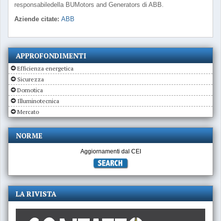
responsabiledella BUMotors and Generators di ABB.
Aziende citate:
ABB
APPROFONDIMENTI
Efficienza energetica
Sicurezza
Domotica
Illuminotecnica
Mercato
NORME
Aggiornamenti dal CEI
LA RIVISTA