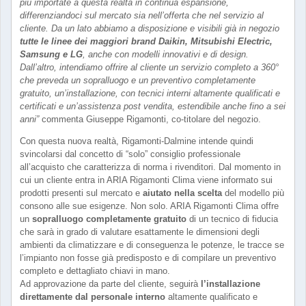
più importate a questa realtà in continua espansione,
differenziandoci sul mercato sia nell’offerta che nel servizio al
cliente. Da un lato abbiamo a disposizione e visibili già in negozio
tutte le linee dei maggiori brand Daikin, Mitsubishi Electric,
Samsung e LG
, anche con modelli innovativi e di design.
Dall’altro, intendiamo offrire al cliente un servizio completo a 360°
che preveda un sopralluogo e un preventivo completamente
gratuito, un’installazione, con tecnici interni altamente qualificati e
certificati e un’assistenza post vendita, estendibile anche fino a sei
anni”
commenta Giuseppe Rigamonti, co-titolare del negozio.
Con questa nuova realtà, Rigamonti-Dalmine intende quindi
svincolarsi dal concetto di “solo” consiglio professionale
all’acquisto che caratterizza di norma i rivenditori. Dal momento in
cui un cliente entra in ARIA Rigamonti Clima viene informato sui
prodotti presenti sul mercato e
aiutato nella scelta
del modello più
consono alle sue esigenze. Non solo. ARIA Rigamonti Clima offre
un
sopralluogo completamente gratuito
di un tecnico di fiducia
che sarà in grado di valutare esattamente le dimensioni degli
ambienti da climatizzare e di conseguenza le potenze, le tracce se
l’impianto non fosse già predisposto e di compilare un preventivo
completo e dettagliato chiavi in mano.
Ad approvazione da parte del cliente, seguirà
l’installazione
direttamente dal personale interno
altamente qualificato e