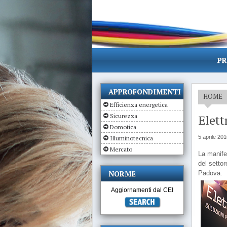
PR
APPROFONDIMENTI
HOME
Efficienza energetica
Sicurezza
Elet
Domotica
5 aprile 20
Illuminotecnica
Mercato
La manifes
del settor
NORME
Padova.
Aggiornamenti dal CEI