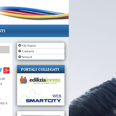
NTI
Chi Siamo
Contacts
bema.it
PORTALI COLLEGATI
cati
 a
,
ità e
e