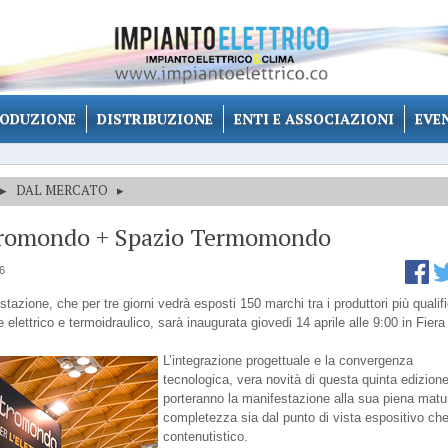
ODUZIONE
DISTRIBUZIONE
ENTI E ASSOCIAZIONI
EVE
▸
DAL MERCATO
▸
tromondo + Spazio Termomondo
16
tazione, che per tre giorni vedrà esposti 150 marchi tra i produttori più qualifi
e elettrico e termoidraulico, sarà inaugurata giovedi 14 aprile alle 9:00 in Fiera
L’integrazione progettuale e la convergenza
tecnologica, vera novità di questa quinta edizione
porteranno la manifestazione alla sua piena matur
completezza sia dal punto di vista espositivo ch
contenutistico.