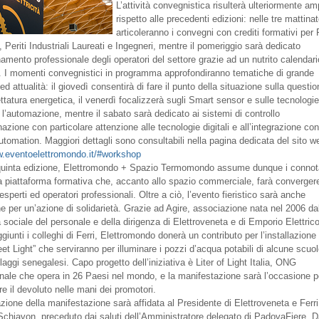
L’attività convegnistica risulterà ulteriormente am
rispetto alle precedenti edizioni: nelle tre mattinat
articoleranno i convegni con crediti formativi per P
i, Periti Industriali Laureati e Ingegneri, mentre il pomeriggio sarà dedicato
namento professionale degli operatori del settore grazie ad un nutrito calendari
 I momenti convegnistici in programma approfondiranno tematiche di grande
ed attualità: il giovedì consentirà di fare il punto della situazione sulla questi
ettatura energetica, il venerdì focalizzerà sugli Smart sensor e sulle tecnologi
 l’automazione, mentre il sabato sarà dedicato ai sistemi di controllo
inazione con particolare attenzione alle tecnologie digitali e all’integrazione con
utomation. Maggiori dettagli sono consultabili nella pagina dedicata del sito w
w.eventoelettromondo.it/#workshop
quinta edizione, Elettromondo + Spazio Termomondo assume dunque i connota
 piattaforma formativa che, accanto allo spazio commerciale, farà converger
esperti ed operatori professionali. Oltre a ciò, l’evento fieristico sarà anche
e per un’azione di solidarietà. Grazie ad Agire, associazione nata nel 2006 da
à sociale del personale e della dirigenza di Elettroveneta e di Emporio Elettrico
giunti i colleghi di Ferri, Elettromondo donerà un contributo per l’installazione 
eet Light” che serviranno per illuminare i pozzi d’acqua potabili di alcune scuol
llaggi senegalesi. Capo progetto dell’iniziativa è Liter of Light Italia, ONG
onale che opera in 26 Paesi nel mondo, e la manifestazione sarà l’occasione p
e il devoluto nelle mani dei promotori.
zione della manifestazione sarà affidata al Presidente di Elettroveneta e Ferri
chiavon, preceduto dai saluti dell’Amministratore delegato di PadovaFiere, D