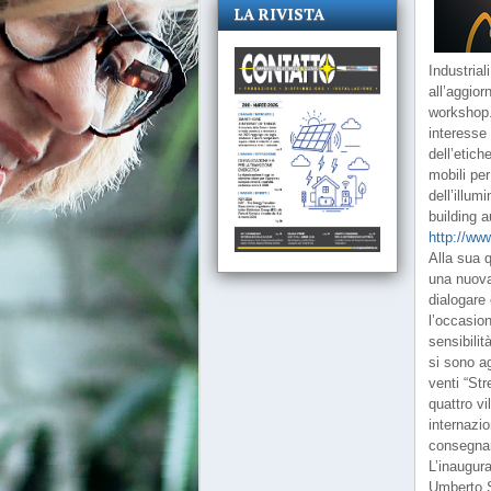
LA RIVISTA
Industrial
all’aggior
workshop.
interesse 
dell’etich
mobili per
dell’illum
building a
http://ww
Alla sua 
una nuova
dialogare 
l’occasion
sensibilit
si sono ag
venti “Str
quattro vi
internazi
consegnar
L’inaugura
Umberto S