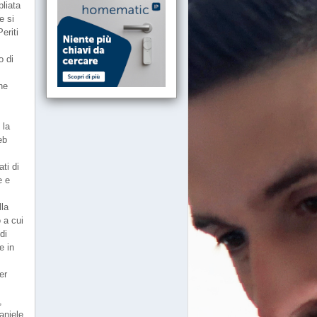
pliata
e si
eriti
o di
one
e
 la
eb
ti di
e e
lla
 a cui
di
e in
er
,
aniele