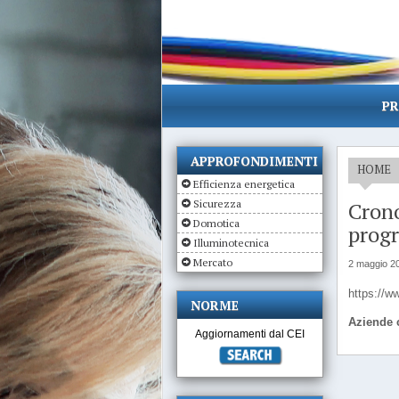
PR
APPROFONDIMENTI
HOME
Efficienza energetica
Sicurezza
Crono
Domotica
prog
Illuminotecnica
Mercato
2 maggio 2
https://
NORME
Aziende c
Aggiornamenti dal CEI