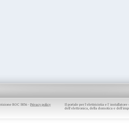
scrizione ROC 5836 -
Privacy policy
Il portale per l'elettricistia e l' installato
dell'elettronica, della domotica e dell'impi