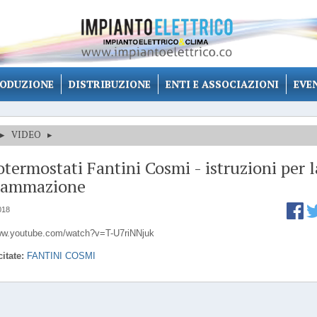
ODUZIONE
DISTRIBUZIONE
ENTI E ASSOCIAZIONI
EVE
▸
VIDEO
▸
termostati Fantini Cosmi - istruzioni per l
rammazione
018
www.youtube.com/watch?v=T-U7riNNjuk
itate:
FANTINI COSMI