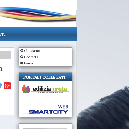
NTI
Chi Siamo
Contacts
bema.it
a
PORTALI COLLEGATI