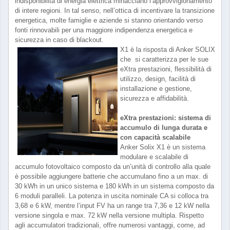
indisponibilità di energia elettrica minacciano l’approvvigionamento
di intere regioni. In tal senso, nell’ottica di incentivare la transizione
energetica, molte famiglie e aziende si stanno orientando verso
fonti rinnovabili per una maggiore indipendenza energetica e
sicurezza in caso di blackout.
X1 è la risposta di Anker SOLIX
che si caratterizza per le sue
eXtra prestazioni, flessibilità di
utilizzo, design, facilità di
installazione e gestione,
sicurezza e affidabilità.
eXtra prestazioni: sistema di
accumulo di lunga durata e
con capacità scalabile
Anker Solix X1 è un sistema
modulare e scalabile di
accumulo fotovoltaico composto da un’unità di controllo alla quale
è possibile aggiungere batterie che accumulano fino a un max. di
30 kWh in un unico sistema e 180 kWh in un sistema composto da
6 moduli paralleli. La potenza in uscita nominale CA si colloca tra
3,68 e 6 kW, mentre l’input FV ha un range tra 7,36 e 12 kW nella
versione singola e max. 72 kW nella versione multipla. Rispetto
agli accumulatori tradizionali, offre numerosi vantaggi, come, ad