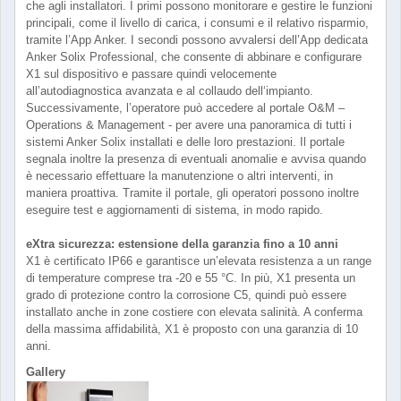
che agli installatori. I primi possono monitorare e gestire le funzioni
principali, come il livello di carica, i consumi e il relativo risparmio,
tramite l’App Anker. I secondi possono avvalersi dell’App dedicata
Anker Solix Professional, che consente di abbinare e configurare
X1 sul dispositivo e passare quindi velocemente
all’autodiagnostica avanzata e al collaudo dell‘impianto.
Successivamente, l’operatore può accedere al portale O&M –
Operations & Management - per avere una panoramica di tutti i
sistemi Anker Solix installati e delle loro prestazioni. Il portale
segnala inoltre la presenza di eventuali anomalie e avvisa quando
è necessario effettuare la manutenzione o altri interventi, in
maniera proattiva. Tramite il portale, gli operatori possono inoltre
eseguire test e aggiornamenti di sistema, in modo rapido.
eXtra sicurezza: estensione della garanzia fino a 10 anni
X1 è certificato IP66 e garantisce un’elevata resistenza a un range
di temperature comprese tra -20 e 55 °C. In più, X1 presenta un
grado di protezione contro la corrosione C5, quindi può essere
installato anche in zone costiere con elevata salinità. A conferma
della massima affidabilità, X1 è proposto con una garanzia di 10
anni.
Gallery