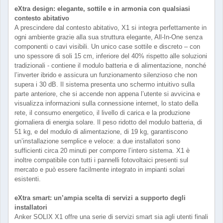
eXtra design: elegante, sottile e in armonia con qualsiasi
contesto abitativo
A prescindere dal contesto abitativo, X1 si integra perfettamente in
ogni ambiente grazie alla sua struttura elegante, All-In-One senza
componenti o cavi visibili. Un unico case sottile e discreto – con
uno spessore di soli 15 cm, inferiore del 40% rispetto alle soluzioni
tradizionali - contiene il modulo batteria e di alimentazione, nonché
l’inverter ibrido e assicura un funzionamento silenzioso che non
supera i 30 dB. Il sistema presenta uno schermo intuitivo sulla
parte anteriore, che si accende non appena l’utente si avvicina e
visualizza informazioni sulla connessione internet, lo stato della
rete, il consumo energetico, il livello di carica e la produzione
giornaliera di energia solare. Il peso ridotto del modulo batteria, di
51 kg, e del modulo di alimentazione, di 19 kg, garantiscono
un’installazione semplice e veloce: a due installatori sono
sufficienti circa 20 minuti per comporre l’intero sistema. X1 è
inoltre compatibile con tutti i pannelli fotovoltaici presenti sul
mercato e può essere facilmente integrato in impianti solari
esistenti.
eXtra smart: un’ampia scelta di servizi a supporto degli
installatori
Anker SOLIX X1 offre una serie di servizi smart sia agli utenti finali