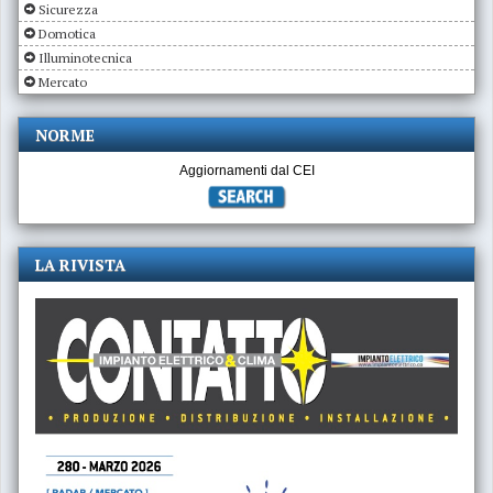
Sicurezza
Domotica
Illuminotecnica
Mercato
NORME
Aggiornamenti dal CEI
LA RIVISTA