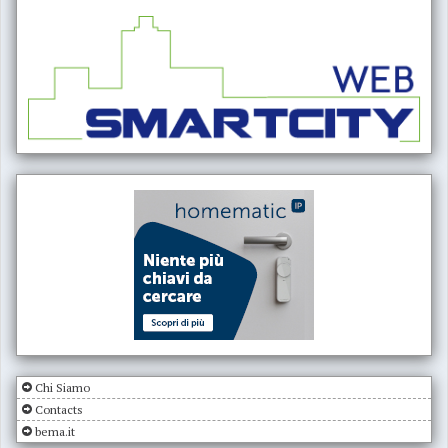
Chi Siamo
Contacts
bema.it