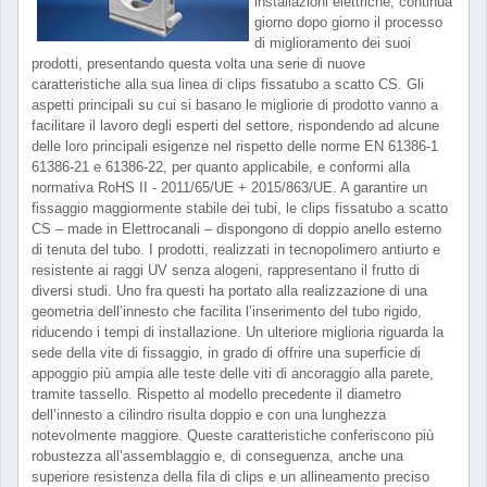
installazioni elettriche, continua
giorno dopo giorno il processo
di miglioramento dei suoi
prodotti, presentando questa volta una serie di nuove
caratteristiche alla sua linea di clips fissatubo a scatto CS. Gli
aspetti principali su cui si basano le migliorie di prodotto vanno a
facilitare il lavoro degli esperti del settore, rispondendo ad alcune
delle loro principali esigenze nel rispetto delle norme EN 61386-1
61386-21 e 61386-22, per quanto applicabile, e conformi alla
normativa RoHS II - 2011/65/UE + 2015/863/UE. A garantire un
fissaggio maggiormente stabile dei tubi, le clips fissatubo a scatto
CS – made in Elettrocanali – dispongono di doppio anello esterno
di tenuta del tubo. I prodotti, realizzati in tecnopolimero antiurto e
resistente ai raggi UV senza alogeni, rappresentano il frutto di
diversi studi. Uno fra questi ha portato alla realizzazione di una
geometria dell’innesto che facilita l’inserimento del tubo rigido,
riducendo i tempi di installazione. Un ulteriore miglioria riguarda la
sede della vite di fissaggio, in grado di offrire una superficie di
appoggio più ampia alle teste delle viti di ancoraggio alla parete,
tramite tassello. Rispetto al modello precedente il diametro
dell’innesto a cilindro risulta doppio e con una lunghezza
notevolmente maggiore. Queste caratteristiche conferiscono più
robustezza all’assemblaggio e, di conseguenza, anche una
superiore resistenza della fila di clips e un allineamento preciso