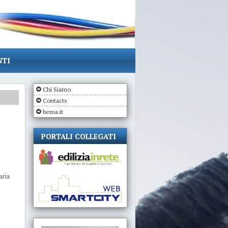
NTI
Chi Siamo
Contacts
bema.it
PORTALI COLLEGATI
aria