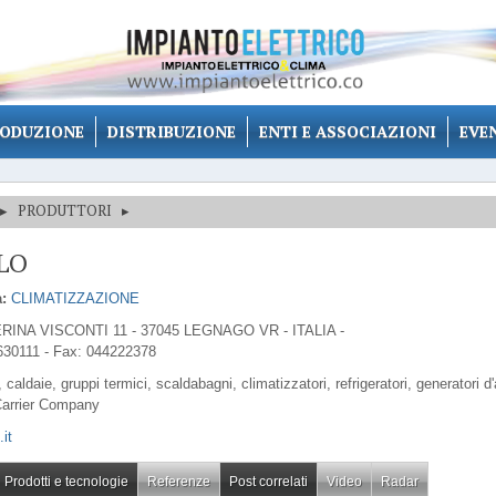
ODUZIONE
DISTRIBUZIONE
ENTI E ASSOCIAZIONI
EVE
▸
PRODUTTORI
▸
LO
:
CLIMATIZZAZIONE
RINA VISCONTI 11 - 37045 LEGNAGO VR - ITALIA -
630111 - Fax: 044222378
, caldaie, gruppi termici, scaldabagni, climatizzatori, refrigeratori, generatori d'
Carrier Company
.it
Prodotti e tecnologie
Referenze
Post correlati
Video
Radar