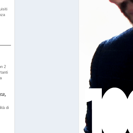
isiti
enza
on 2
tanti
ta
za,
ità di