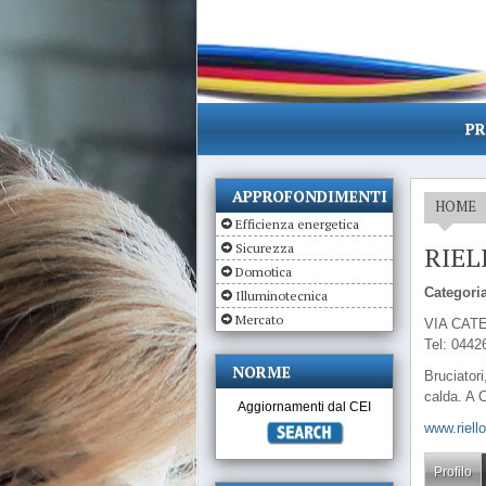
PR
APPROFONDIMENTI
HOME
Efficienza energetica
Sicurezza
RIEL
Domotica
Categoria
Illuminotecnica
Mercato
VIA CATE
Tel: 0442
NORME
Bruciatori
calda. A 
Aggiornamenti dal CEI
www.riello
Profilo