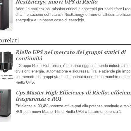
NextEnergy, nuovi UPS di Riello
Adatti in applicazioni mission critical e concepiti per soddisfare i requ
di alimentazione del futuro, i NextEnergy offrono un’altissima effici
energetica e un basso costo di esercizio.
orrelati
Riello UPS nel mercato dei gruppi statici di
continuità
Il Gruppo Riello Elettronica, è presente oggi nel mondo industriale c
divisioni: energia, automazione e sicurezza. Tra le aziende più impor
nel mercato dei gruppi statici di continuità con il suo marchio di pun
Riello UPS.
Ups Master High Efficiency di Riello: efficien
trasparenza e ROI
Efficienza al 99,4% potenza attiva pari alla potenza nominale e rapid
ROI per i nuovi Master HE di Riello UPS a fattore di potenza 1