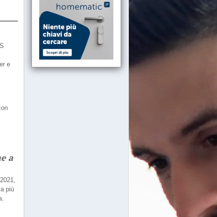
PS
er e
con
ne a
 2021,
a più
a.