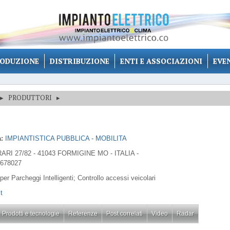
ODUZIONE
DISTRIBUZIONE
ENTI E ASSOCIAZIONI
EVE
▸
PRODUTTORI
▸
:
IMPIANTISTICA PUBBLICA - MOBILITA
ARI 27/82 - 41043 FORMIGINE MO - ITALIA -
8678027
per Parcheggi Intelligenti; Controllo accessi veicolari
t
Prodotti e tecnologie
Referenze
Post correlati
Video
Radar