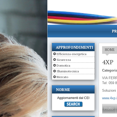
PR
APPROFONDIMENTI
HOME
Efficienza energetica
Sicurezza
4XP
Domotica
Categoria
Illuminotecnica
Mercato
VIA FERR
Tel: 059 
NORME
Soluzioni 
Aggiornamenti dal CEI
www.4xp.i
Profilo