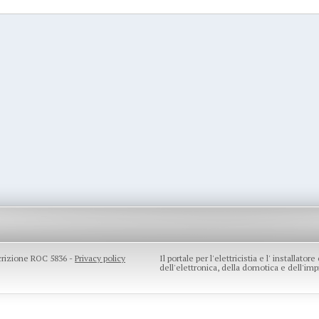
scrizione ROC 5836 -
Privacy policy
Il portale per l'elettricistia e l' installato
dell'elettronica, della domotica e dell'impi