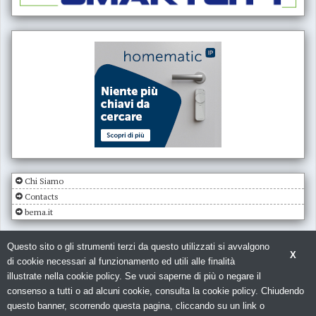
Chi Siamo
Contacts
bema.it
Questo sito o gli strumenti terzi da questo utilizzati si avvalgono
X
di cookie necessari al funzionamento ed utili alle finalità
illustrate nella cookie policy. Se vuoi saperne di più o negare il
consenso a tutti o ad alcuni cookie, consulta la cookie policy. Chiudendo
© Copyright 2026. Impianto Elettrico - N.ro Iscrizione ROC 5836 -
Privacy
questo banner, scorrendo questa pagina, cliccando su un link o
policy