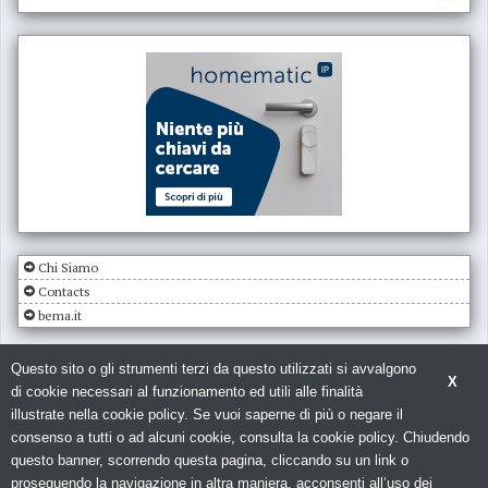
Chi Siamo
Contacts
bema.it
Questo sito o gli strumenti terzi da questo utilizzati si avvalgono
X
di cookie necessari al funzionamento ed utili alle finalità
illustrate nella cookie policy. Se vuoi saperne di più o negare il
consenso a tutti o ad alcuni cookie, consulta la cookie policy. Chiudendo
© Copyright 2026. Impianto Elettrico - N.ro Iscrizione ROC 5836 -
Privacy
questo banner, scorrendo questa pagina, cliccando su un link o
policy
Il portale per l'elettricistia e l' installatore elettrico con tutte le novità sul
proseguendo la navigazione in altra maniera, acconsenti all’uso dei