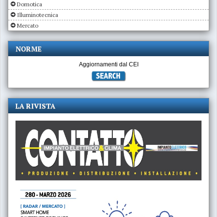
Domotica
Illuminotecnica
Mercato
NORME
Aggiornamenti dal CEI
LA RIVISTA